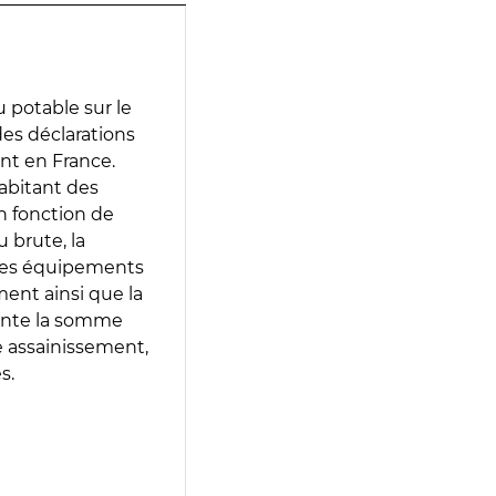
 potable sur le
des déclarations
ent en France.
abitant des
en fonction de
 brute, la
 les équipements
ment ainsi que la
sente la somme
e assainissement,
s.