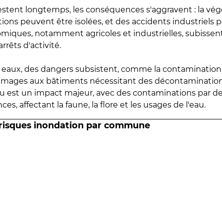
estent longtemps, les conséquences s'aggravent : la vé
tions peuvent être isolées, et des accidents industriels 
omiques, notamment agricoles et industrielles, subissen
rrêts d'activité.
es eaux, des dangers subsistent, comme la contamination
mmages aux bâtiments nécessitant des décontaminations
eau est un impact majeur, avec des contaminations par d
es, affectant la faune, la flore et les usages de l'eau.
 risques inondation par commune