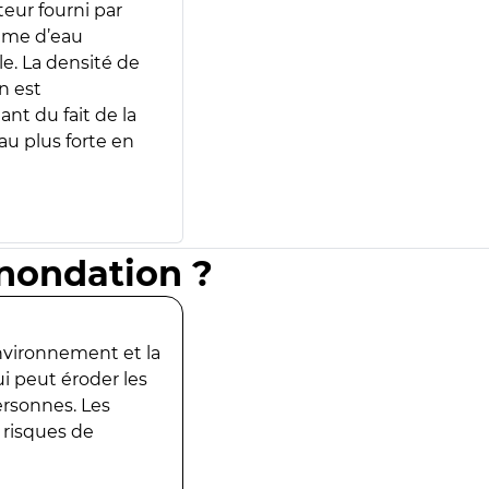
teur fourni par
lume d’eau
e. La densité de
n est
ant du fait de la
u plus forte en
inondation ?
environnement et la
ui peut éroder les
ersonnes. Les
 risques de