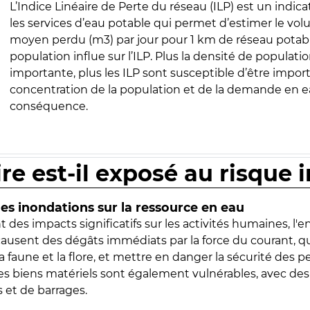
L’Indice Linéaire de Perte du réseau (ILP) est un indica
les services d’eau potable qui permet d’estimer le vo
moyen perdu (m3) par jour pour 1 km de réseau potabl
population influe sur l’ILP. Plus la densité de populatio
importante, plus les ILP sont susceptible d’être import
concentration de la population et de la demande en ea
conséquence.
ire est-il exposé au risque 
s inondations sur la ressource en eau
 des impacts significatifs sur les activités humaines, l'
 causent des dégâts immédiats par la force du courant, q
 faune et la flore, et mettre en danger la sécurité des p
 les biens matériels sont également vulnérables, avec des
 et de barrages.