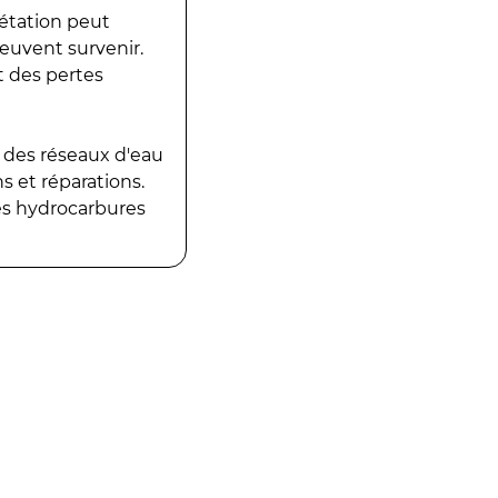
gétation peut
peuvent survenir.
t des pertes
 des réseaux d'eau
 et réparations.
es hydrocarbures