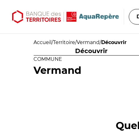
Aller au contenu principal
Aller au menu principal
Accueil
/
Territoire
/
Vermand
/
Découvrir
Découvrir
COMMUNE
Vermand
Quel