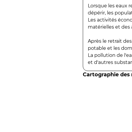
Lorsque les eaux r
dépérir, les popula
Les activités écon
matérielles et des a
Après le retrait d
potable et les do
La pollution de l'
et d'autres substanc
Cartographie des