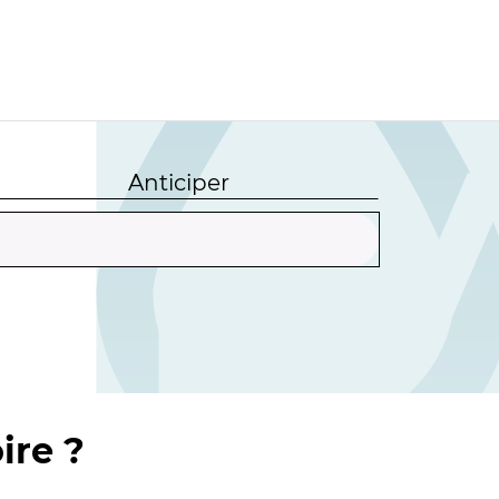
Anticiper
ire ?