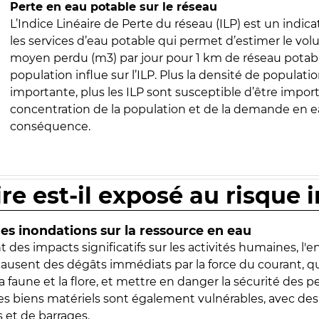
Perte en eau potable sur le réseau
L’Indice Linéaire de Perte du réseau (ILP) est un indica
les services d’eau potable qui permet d’estimer le vo
moyen perdu (m3) par jour pour 1 km de réseau potabl
population influe sur l’ILP. Plus la densité de populatio
importante, plus les ILP sont susceptible d’être import
concentration de la population et de la demande en ea
conséquence.
ire est-il exposé au risque 
s inondations sur la ressource en eau
 des impacts significatifs sur les activités humaines, l'
 causent des dégâts immédiats par la force du courant, q
 faune et la flore, et mettre en danger la sécurité des p
 les biens matériels sont également vulnérables, avec des
 et de barrages.