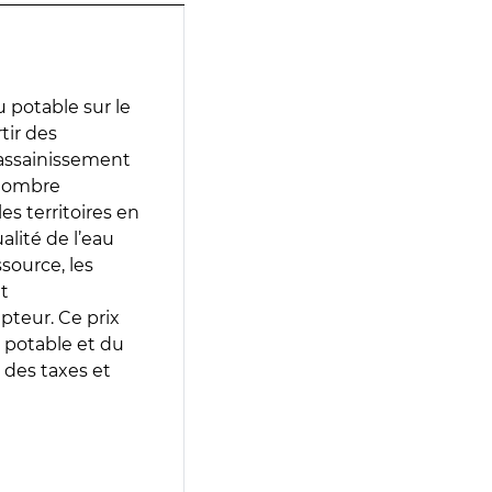
 potable sur le
rtir des
d’assainissement
 nombre
es territoires en
lité de l’eau
source, les
t
epteur. Ce prix
 potable et du
 des taxes et