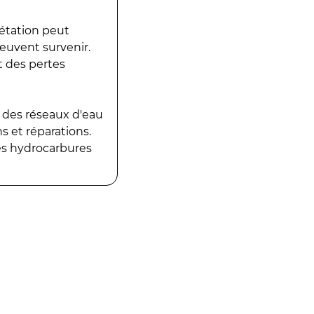
gétation peut
peuvent survenir.
t des pertes
 des réseaux d'eau
 et réparations.
es hydrocarbures