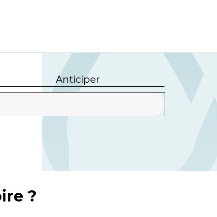
Anticiper
ire ?