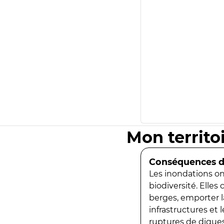
Mon territo
Conséquences de
Les inondations ont
biodiversité. Elles
berges, emporter la
infrastructures et
ruptures de digues