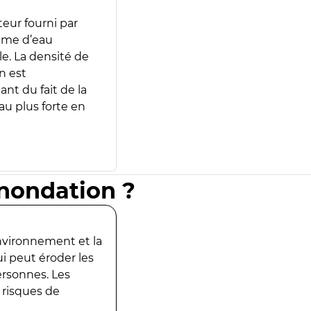
teur fourni par
lume d’eau
e. La densité de
n est
ant du fait de la
u plus forte en
inondation ?
environnement et la
ui peut éroder les
ersonnes. Les
 risques de