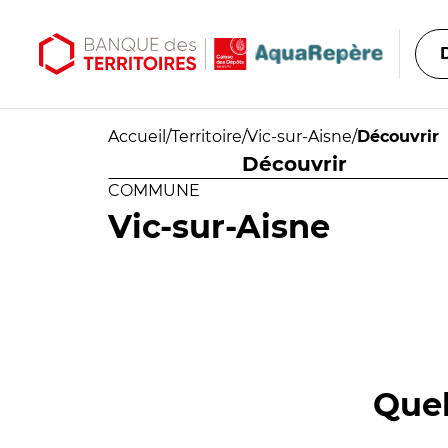
Aller au contenu principal
Aller au menu principal
Accueil
/
Territoire
/
Vic-sur-Aisne
/
Découvrir
Découvrir
COMMUNE
Vic-sur-Aisne
Quel