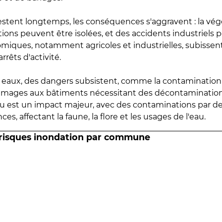
estent longtemps, les conséquences s'aggravent : la vé
tions peuvent être isolées, et des accidents industriels 
omiques, notamment agricoles et industrielles, subissen
rrêts d'activité.
es eaux, des dangers subsistent, comme la contamination
mmages aux bâtiments nécessitant des décontaminations
eau est un impact majeur, avec des contaminations par d
es, affectant la faune, la flore et les usages de l'eau.
 risques inondation par commune