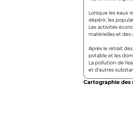
Lorsque les eaux r
dépérir, les popula
Les activités écon
matérielles et des a
Après le retrait d
potable et les do
La pollution de l'
et d'autres substanc
Cartographie des