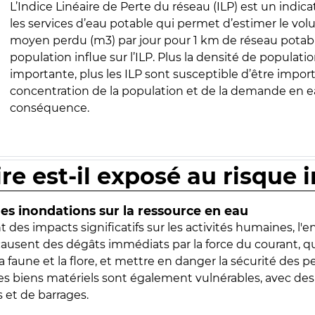
L’Indice Linéaire de Perte du réseau (ILP) est un indica
les services d’eau potable qui permet d’estimer le vo
moyen perdu (m3) par jour pour 1 km de réseau potabl
population influe sur l’ILP. Plus la densité de populatio
importante, plus les ILP sont susceptible d’être import
concentration de la population et de la demande en ea
conséquence.
ire est-il exposé au risque 
s inondations sur la ressource en eau
 des impacts significatifs sur les activités humaines, l'
 causent des dégâts immédiats par la force du courant, q
 faune et la flore, et mettre en danger la sécurité des p
 les biens matériels sont également vulnérables, avec des
 et de barrages.