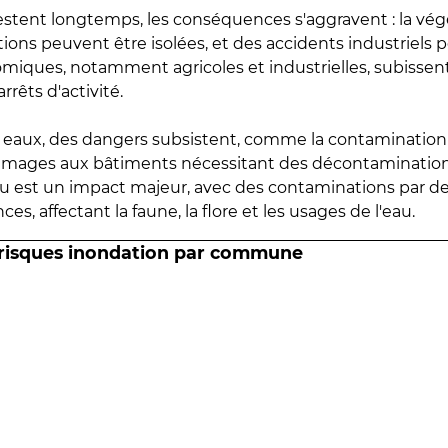
estent longtemps, les conséquences s'aggravent : la vé
tions peuvent être isolées, et des accidents industriels 
omiques, notamment agricoles et industrielles, subissen
rrêts d'activité.
es eaux, des dangers subsistent, comme la contamination
mmages aux bâtiments nécessitant des décontaminations
eau est un impact majeur, avec des contaminations par d
es, affectant la faune, la flore et les usages de l'eau.
 risques inondation par commune