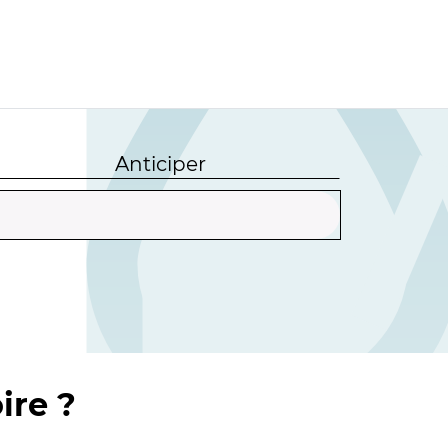
Anticiper
ire ?