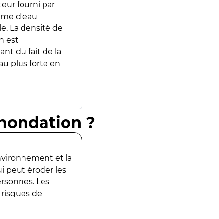
teur fourni par
lume d’eau
e. La densité de
n est
ant du fait de la
u plus forte en
inondation ?
environnement et la
ui peut éroder les
ersonnes. Les
 risques de