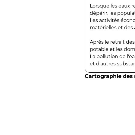
Lorsque les eaux r
dépérir, les popula
Les activités écon
matérielles et des a
Après le retrait d
potable et les do
La pollution de l'
et d'autres substanc
Cartographie des