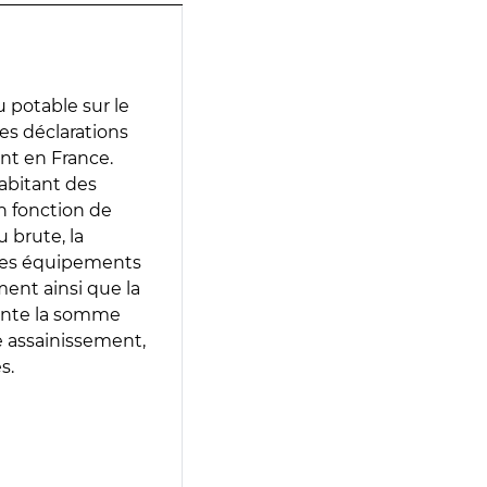
 potable sur le
des déclarations
ent en France.
abitant des
en fonction de
 brute, la
 les équipements
ment ainsi que la
sente la somme
e assainissement,
s.