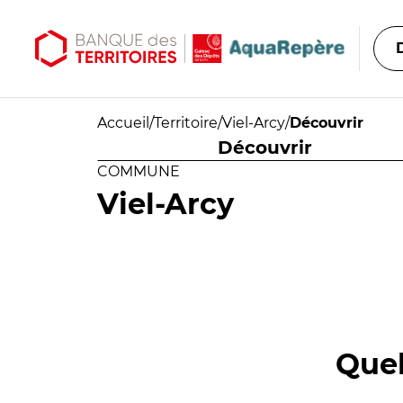
Aller au contenu principal
Aller au menu principal
Accueil
/
Territoire
/
Viel-Arcy
/
Découvrir
Découvrir
COMMUNE
Viel-Arcy
Quel