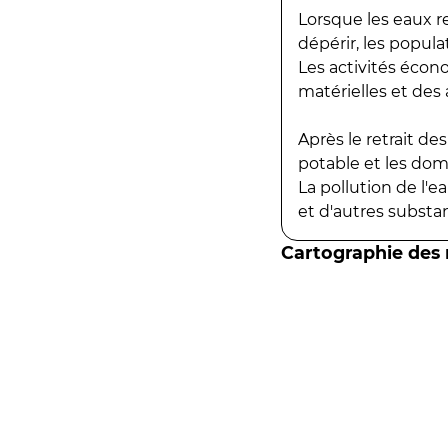
Lorsque les eaux r
dépérir, les popula
Les activités écon
matérielles et des a
Après le retrait d
potable et les do
La pollution de l'
et d'autres substanc
Cartographie des