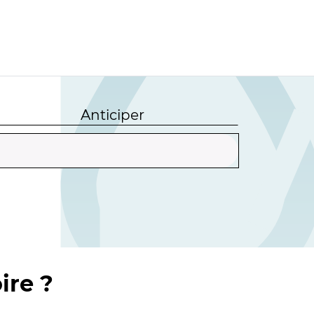
Anticiper
ire ?