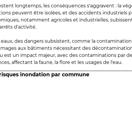
estent longtemps, les conséquences s'aggravent : la vé
tions peuvent être isolées, et des accidents industriels 
omiques, notamment agricoles et industrielles, subissen
rrêts d'activité.
es eaux, des dangers subsistent, comme la contamination
mmages aux bâtiments nécessitant des décontaminations
eau est un impact majeur, avec des contaminations par d
es, affectant la faune, la flore et les usages de l'eau.
 risques inondation par commune