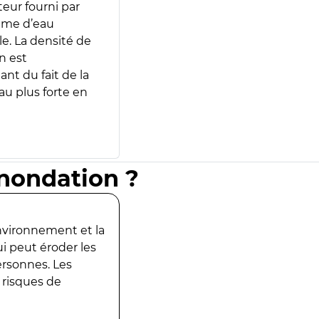
teur fourni par
lume d’eau
e. La densité de
n est
ant du fait de la
u plus forte en
inondation ?
environnement et la
ui peut éroder les
ersonnes. Les
 risques de