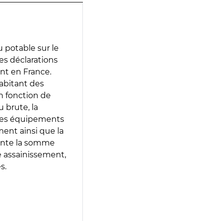
 potable sur le
des déclarations
ent en France.
abitant des
en fonction de
 brute, la
 les équipements
ment ainsi que la
sente la somme
e assainissement,
s.