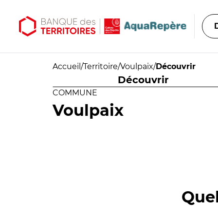
Aller au contenu principal
Aller au menu principal
Accueil
/
Territoire
/
Voulpaix
/
Découvrir
Découvrir
COMMUNE
Voulpaix
Quel