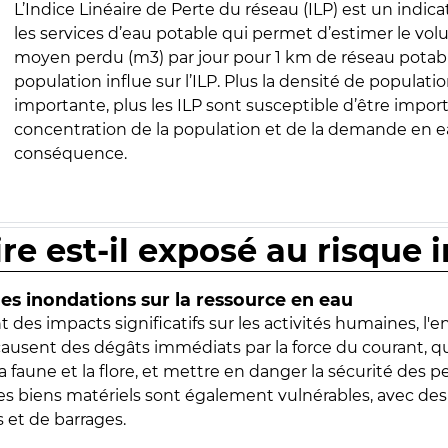
L’Indice Linéaire de Perte du réseau (ILP) est un indica
les services d’eau potable qui permet d’estimer le vo
moyen perdu (m3) par jour pour 1 km de réseau potabl
population influe sur l’ILP. Plus la densité de populatio
importante, plus les ILP sont susceptible d’être import
concentration de la population et de la demande en ea
conséquence.
ire est-il exposé au risque 
s inondations sur la ressource en eau
 des impacts significatifs sur les activités humaines, l'
 causent des dégâts immédiats par la force du courant, q
 faune et la flore, et mettre en danger la sécurité des p
 les biens matériels sont également vulnérables, avec des
 et de barrages.