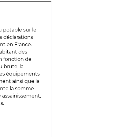
 potable sur le
es déclarations
ent en France.
abitant des
en fonction de
 brute, la
 les équipements
ment ainsi que la
sente la somme
e assainissement,
s.