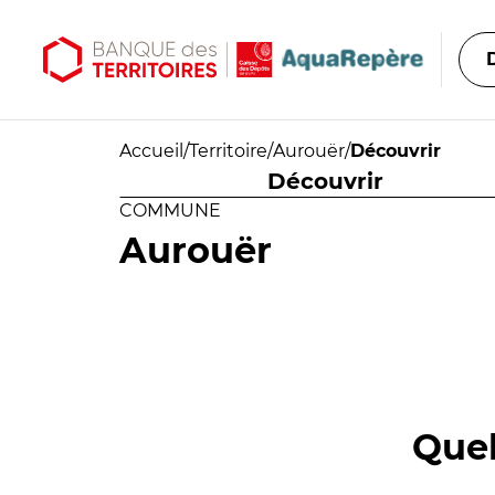
Aller au contenu principal
Aller au menu principal
Accueil
/
Territoire
/
Aurouër
/
Découvrir
Découvrir
COMMUNE
Aurouër
Quel