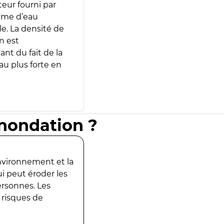
teur fourni par
lume d’eau
e. La densité de
n est
ant du fait de la
u plus forte en
inondation ?
environnement et la
ui peut éroder les
ersonnes. Les
 risques de