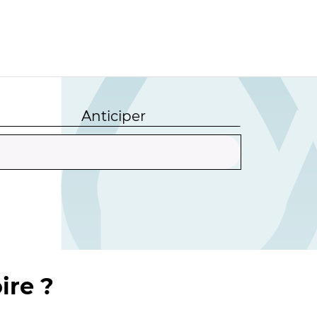
Anticiper
ire ?