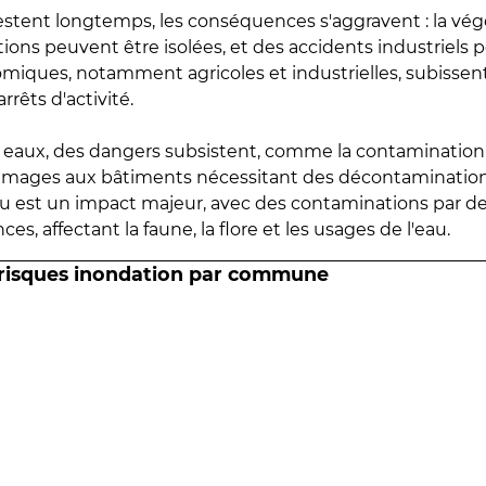
estent longtemps, les conséquences s'aggravent : la vé
tions peuvent être isolées, et des accidents industriels 
omiques, notamment agricoles et industrielles, subissen
rrêts d'activité.
es eaux, des dangers subsistent, comme la contamination
mmages aux bâtiments nécessitant des décontaminations
eau est un impact majeur, avec des contaminations par d
es, affectant la faune, la flore et les usages de l'eau.
 risques inondation par commune