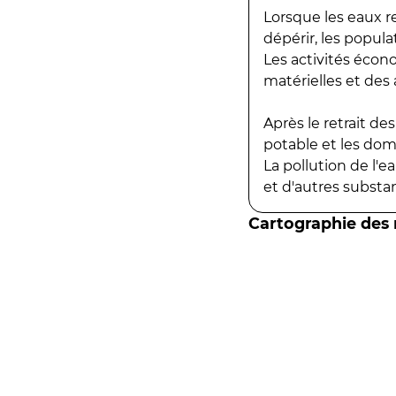
Lorsque les eaux r
dépérir, les popula
Les activités écon
matérielles et des a
Après le retrait d
potable et les do
La pollution de l'
et d'autres substanc
Cartographie des