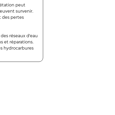
gétation peut
peuvent survenir.
t des pertes
 des réseaux d'eau
 et réparations.
es hydrocarbures