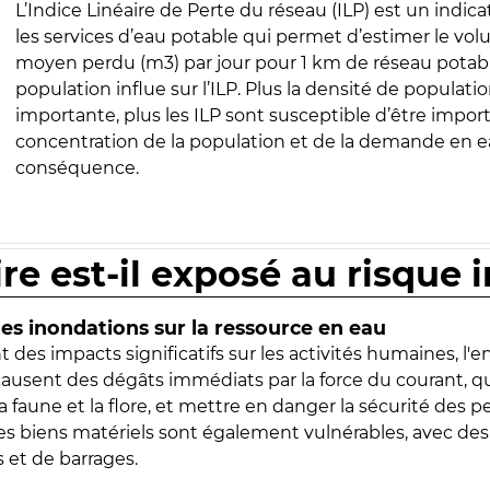
L’Indice Linéaire de Perte du réseau (ILP) est un indica
les services d’eau potable qui permet d’estimer le vo
moyen perdu (m3) par jour pour 1 km de réseau potabl
population influe sur l’ILP. Plus la densité de populatio
importante, plus les ILP sont susceptible d’être import
concentration de la population et de la demande en ea
conséquence.
ire est-il exposé au risque 
s inondations sur la ressource en eau
 des impacts significatifs sur les activités humaines, l'
 causent des dégâts immédiats par la force du courant, q
 faune et la flore, et mettre en danger la sécurité des p
 les biens matériels sont également vulnérables, avec des
 et de barrages.