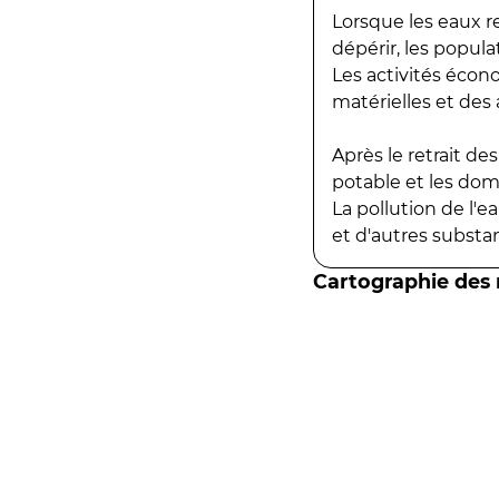
Lorsque les eaux r
dépérir, les popula
Les activités écon
matérielles et des a
Après le retrait d
potable et les do
La pollution de l'
et d'autres substanc
Cartographie des