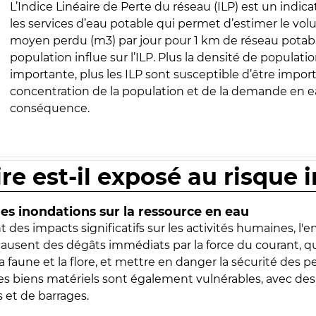
L’Indice Linéaire de Perte du réseau (ILP) est un indica
les services d’eau potable qui permet d’estimer le vo
moyen perdu (m3) par jour pour 1 km de réseau potabl
population influe sur l’ILP. Plus la densité de populatio
importante, plus les ILP sont susceptible d’être import
concentration de la population et de la demande en ea
conséquence.
ire est-il exposé au risque 
s inondations sur la ressource en eau
 des impacts significatifs sur les activités humaines, l'
 causent des dégâts immédiats par la force du courant, q
 faune et la flore, et mettre en danger la sécurité des p
 les biens matériels sont également vulnérables, avec des
 et de barrages.