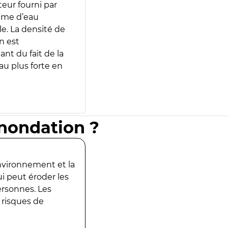
teur fourni par
lume d’eau
e. La densité de
n est
ant du fait de la
u plus forte en
inondation ?
environnement et la
ui peut éroder les
ersonnes. Les
 risques de