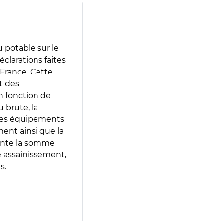
 potable sur le
déclarations faites
 France. Cette
t des
en fonction de
 brute, la
 les équipements
ment ainsi que la
sente la somme
e assainissement,
s.