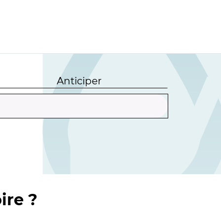
Anticiper
ire ?