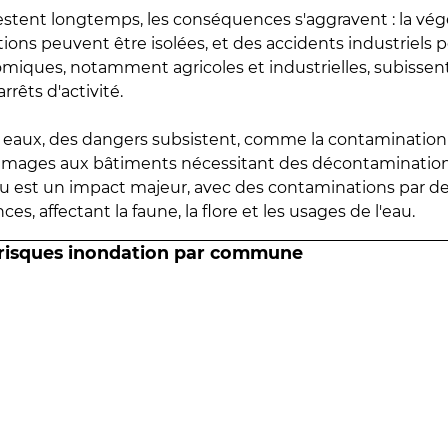
estent longtemps, les conséquences s'aggravent : la vé
tions peuvent être isolées, et des accidents industriels 
omiques, notamment agricoles et industrielles, subissen
rrêts d'activité.
es eaux, des dangers subsistent, comme la contamination
mmages aux bâtiments nécessitant des décontaminations
eau est un impact majeur, avec des contaminations par d
es, affectant la faune, la flore et les usages de l'eau.
 risques inondation par commune