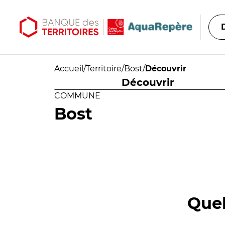
Aller au contenu principal
Aller au menu principal
Accueil
/
Territoire
/
Bost
/
Découvrir
Découvrir
COMMUNE
Bost
Quel