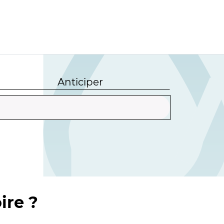
Anticiper
ire ?