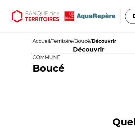
Aller au contenu principal
Aller au menu principal
Accueil
/
Territoire
/
Boucé
/
Découvrir
Découvrir
COMMUNE
Boucé
Quel