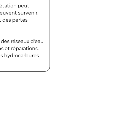
gétation peut
peuvent survenir.
t des pertes
 des réseaux d'eau
 et réparations.
es hydrocarbures