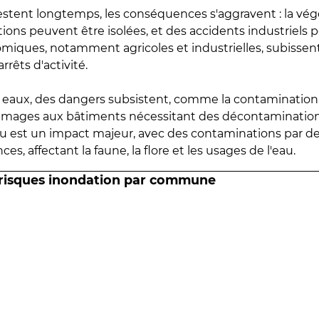
estent longtemps, les conséquences s'aggravent : la vé
tions peuvent être isolées, et des accidents industriels 
omiques, notamment agricoles et industrielles, subissen
rrêts d'activité.
es eaux, des dangers subsistent, comme la contamination
mmages aux bâtiments nécessitant des décontaminations
eau est un impact majeur, avec des contaminations par d
es, affectant la faune, la flore et les usages de l'eau.
 risques inondation par commune