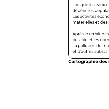
Lorsque les eaux r
dépérir, les popula
Les activités écon
matérielles et des a
Après le retrait d
potable et les do
La pollution de l'
et d'autres substanc
Cartographie des