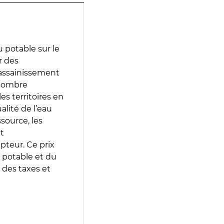
 potable sur le
r des
d’assainissement
 nombre
es territoires en
lité de l’eau
source, les
t
epteur. Ce prix
 potable et du
 des taxes et