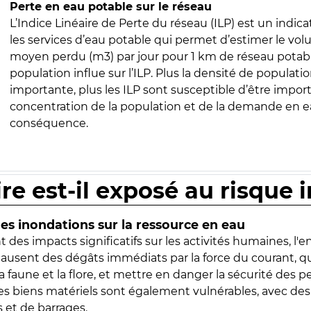
Perte en eau potable sur le réseau
L’Indice Linéaire de Perte du réseau (ILP) est un indica
les services d’eau potable qui permet d’estimer le vo
moyen perdu (m3) par jour pour 1 km de réseau potabl
population influe sur l’ILP. Plus la densité de populatio
importante, plus les ILP sont susceptible d’être import
concentration de la population et de la demande en ea
conséquence.
ire est-il exposé au risque 
s inondations sur la ressource en eau
 des impacts significatifs sur les activités humaines, l'
 causent des dégâts immédiats par la force du courant, q
 faune et la flore, et mettre en danger la sécurité des p
 les biens matériels sont également vulnérables, avec des
 et de barrages.