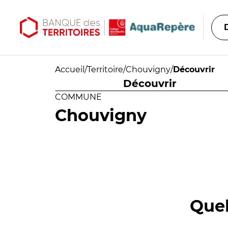
Aller au contenu principal
Aller au menu principal
Accueil
/
Territoire
/
Chouvigny
/
Découvrir
Découvrir
COMMUNE
Chouvigny
Quel