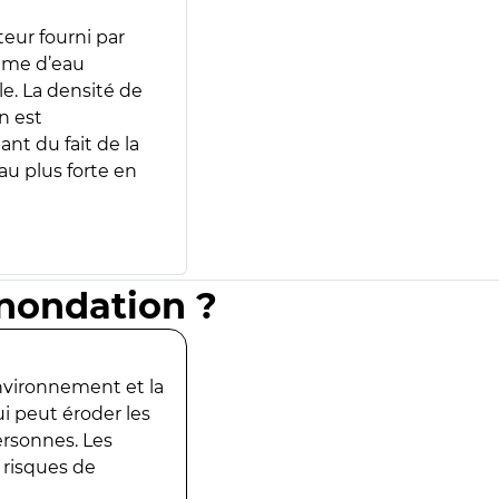
teur fourni par
lume d’eau
e. La densité de
n est
ant du fait de la
u plus forte en
inondation ?
environnement et la
ui peut éroder les
ersonnes. Les
 risques de