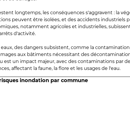
estent longtemps, les conséquences s'aggravent : la vé
tions peuvent être isolées, et des accidents industriels 
omiques, notamment agricoles et industrielles, subissen
rrêts d'activité.
es eaux, des dangers subsistent, comme la contamination
mmages aux bâtiments nécessitant des décontaminations
eau est un impact majeur, avec des contaminations par d
es, affectant la faune, la flore et les usages de l'eau.
 risques inondation par commune