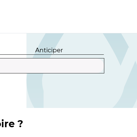
Anticiper
ire ?