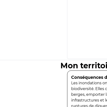
Mon territo
Conséquences de
Les inondations ont
biodiversité. Elles
berges, emporter la
infrastructures et
ruptures de digues