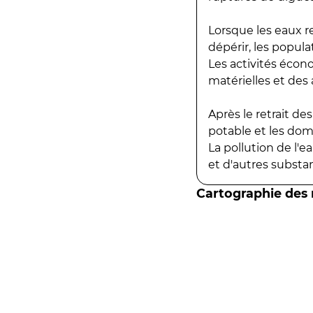
Lorsque les eaux r
dépérir, les popula
Les activités écon
matérielles et des a
Après le retrait d
potable et les do
La pollution de l'
et d'autres substanc
Cartographie des