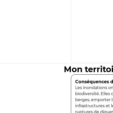
Mon territo
Conséquences de
Les inondations ont
biodiversité. Elles
berges, emporter la
infrastructures et
ruptures de digues