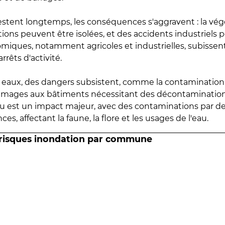
estent longtemps, les conséquences s'aggravent : la vé
tions peuvent être isolées, et des accidents industriels 
omiques, notamment agricoles et industrielles, subissen
rrêts d'activité.
es eaux, des dangers subsistent, comme la contamination
mmages aux bâtiments nécessitant des décontaminations
eau est un impact majeur, avec des contaminations par d
es, affectant la faune, la flore et les usages de l'eau.
 risques inondation par commune