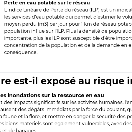
Perte en eau potable sur le réseau
L’Indice Linéaire de Perte du réseau (ILP) est un indica
les services d’eau potable qui permet d’estimer le vo
moyen perdu (m3) par jour pour 1 km de réseau potabl
population influe sur l’ILP. Plus la densité de populatio
importante, plus les ILP sont susceptible d’être import
concentration de la population et de la demande en ea
conséquence.
ire est-il exposé au risque 
s inondations sur la ressource en eau
 des impacts significatifs sur les activités humaines, l'
 causent des dégâts immédiats par la force du courant, q
 faune et la flore, et mettre en danger la sécurité des p
 les biens matériels sont également vulnérables, avec des
 et de barrages.