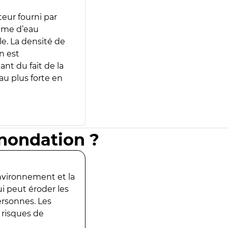
teur fourni par
lume d’eau
e. La densité de
n est
ant du fait de la
u plus forte en
inondation ?
environnement et la
ui peut éroder les
ersonnes. Les
 risques de