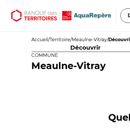
Aller au contenu principal
Aller au menu principal
Accueil
/
Territoire
/
Meaulne-Vitray
/
Découvri
Découvrir
COMMUNE
Meaulne-Vitray
Quel