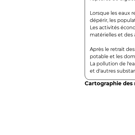
Lorsque les eaux r
dépérir, les popula
Les activités écon
matérielles et des a
Après le retrait d
potable et les do
La pollution de l'
et d'autres substanc
Cartographie des