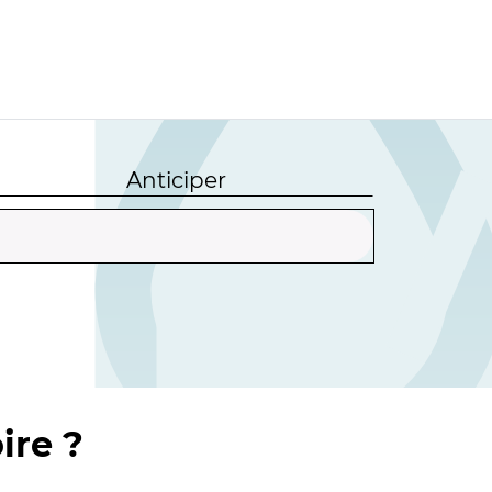
Anticiper
ire ?