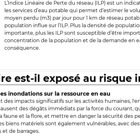
L’Indice Linéaire de Perte du réseau (ILP) est un indica
les services d’eau potable qui permet d’estimer le vo
moyen perdu (m3) par jour pour 1 km de réseau potabl
population influe sur l’ILP. Plus la densité de populatio
importante, plus les ILP sont susceptible d’être import
concentration de la population et de la demande en ea
conséquence.
ire est-il exposé au risque 
s inondations sur la ressource en eau
 des impacts significatifs sur les activités humaines, l'
 causent des dégâts immédiats par la force du courant, q
 faune et la flore, et mettre en danger la sécurité des p
 les biens matériels sont également vulnérables, avec des
 et de barrages.