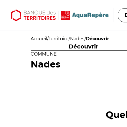
Aller au contenu principal
Aller au menu principal
Accueil
/
Territoire
/
Nades
/
Découvrir
Découvrir
COMMUNE
Nades
Quel