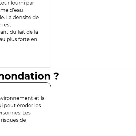
teur fourni par
lume d’eau
e. La densité de
n est
ant du fait de la
u plus forte en
inondation ?
environnement et la
ui peut éroder les
ersonnes. Les
 risques de