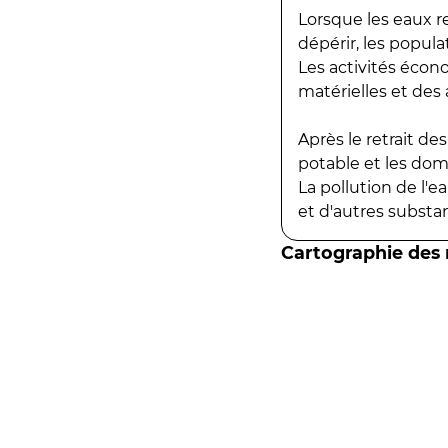
Lorsque les eaux r
dépérir, les popula
Les activités écon
matérielles et des a
Après le retrait d
potable et les do
La pollution de l'
et d'autres substanc
Cartographie des