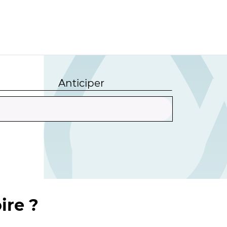
Anticiper
ire ?