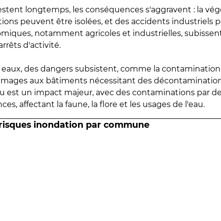
estent longtemps, les conséquences s'aggravent : la vé
tions peuvent être isolées, et des accidents industriels 
omiques, notamment agricoles et industrielles, subissen
rrêts d'activité.
es eaux, des dangers subsistent, comme la contamination
mmages aux bâtiments nécessitant des décontaminations
eau est un impact majeur, avec des contaminations par d
es, affectant la faune, la flore et les usages de l'eau.
 risques inondation par commune