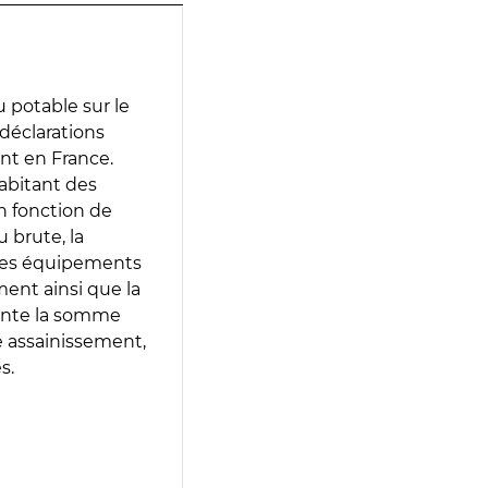
 potable sur le
 déclarations
ent en France.
abitant des
en fonction de
 brute, la
 les équipements
ment ainsi que la
sente la somme
e assainissement,
s.