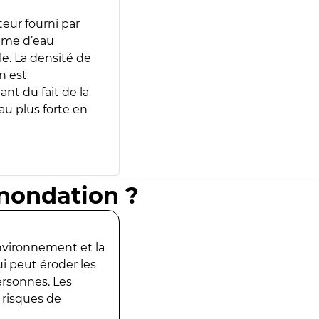
teur fourni par
lume d’eau
e. La densité de
n est
ant du fait de la
u plus forte en
inondation ?
environnement et la
ui peut éroder les
ersonnes. Les
 risques de