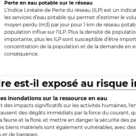
Perte en eau potable sur le réseau
L’Indice Linéaire de Perte du réseau (ILP) est un indica
les services d’eau potable qui permet d’estimer le vo
moyen perdu (m3) par jour pour 1 km de réseau potabl
population influe sur l’ILP. Plus la densité de populatio
importante, plus les ILP sont susceptible d’être import
concentration de la population et de la demande en ea
conséquence.
ire est-il exposé au risque 
s inondations sur la ressource en eau
 des impacts significatifs sur les activités humaines, l'
 causent des dégâts immédiats par la force du courant, q
 faune et la flore, et mettre en danger la sécurité des p
 les biens matériels sont également vulnérables, avec des
 et de barrages.