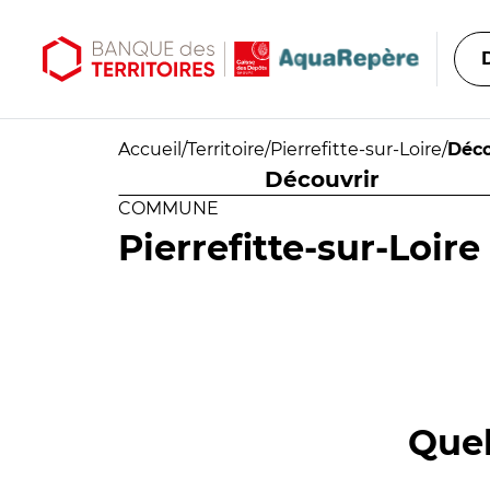
Aller au contenu principal
Aller au menu principal
Accueil
/
Territoire
/
Pierrefitte-sur-Loire
/
Déco
Découvrir
COMMUNE
Pierrefitte-sur-Loire
Quel