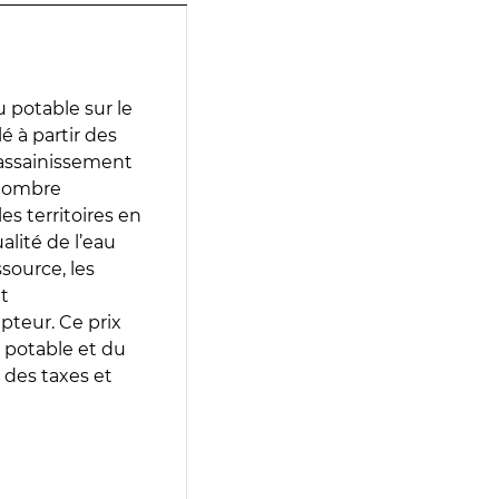
 potable sur le
lé à partir des
d’assainissement
 nombre
es territoires en
lité de l’eau
source, les
t
epteur. Ce prix
 potable et du
 des taxes et