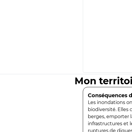
Mon territo
Conséquences de
Les inondations ont
biodiversité. Elles
berges, emporter la
infrastructures et
ruptures de digues