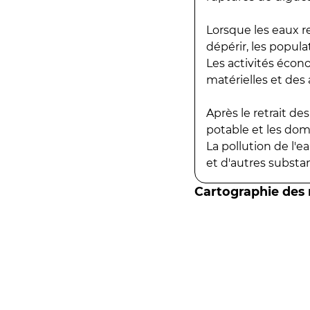
Lorsque les eaux r
dépérir, les popula
Les activités écon
matérielles et des a
Après le retrait d
potable et les do
La pollution de l'
et d'autres substanc
Cartographie des