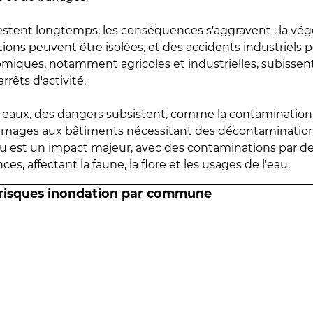
estent longtemps, les conséquences s'aggravent : la vé
tions peuvent être isolées, et des accidents industriels 
omiques, notamment agricoles et industrielles, subissen
rrêts d'activité.
es eaux, des dangers subsistent, comme la contamination
mmages aux bâtiments nécessitant des décontaminations
eau est un impact majeur, avec des contaminations par d
es, affectant la faune, la flore et les usages de l'eau.
 risques inondation par commune