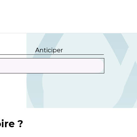
Anticiper
ire ?