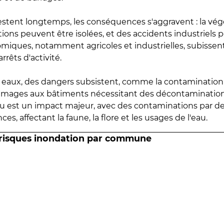
estent longtemps, les conséquences s'aggravent : la vé
tions peuvent être isolées, et des accidents industriels 
omiques, notamment agricoles et industrielles, subissen
rrêts d'activité.
es eaux, des dangers subsistent, comme la contamination
mmages aux bâtiments nécessitant des décontaminations
eau est un impact majeur, avec des contaminations par d
es, affectant la faune, la flore et les usages de l'eau.
 risques inondation par commune