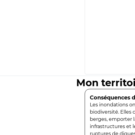
Mon territo
Conséquences de
Les inondations ont
biodiversité. Elles
berges, emporter la
infrastructures et
ruptures de digues