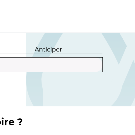
Anticiper
ire ?