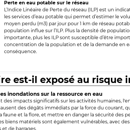
Perte en eau potable sur le réseau
L’Indice Linéaire de Perte du réseau (ILP) est un indica
les services d’eau potable qui permet d’estimer le vo
moyen perdu (m3) par jour pour 1 km de réseau potabl
population influe sur l’ILP. Plus la densité de populatio
importante, plus les ILP sont susceptible d’être import
concentration de la population et de la demande en ea
conséquence.
ire est-il exposé au risque 
s inondations sur la ressource en eau
 des impacts significatifs sur les activités humaines, l'
 causent des dégâts immédiats par la force du courant, q
 faune et la flore, et mettre en danger la sécurité des p
 les biens matériels sont également vulnérables, avec des
 et de barrages.