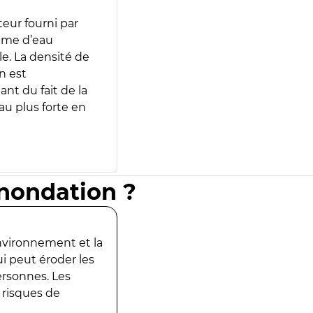
teur fourni par
lume d’eau
e. La densité de
n est
ant du fait de la
u plus forte en
inondation ?
environnement et la
ui peut éroder les
ersonnes. Les
 risques de