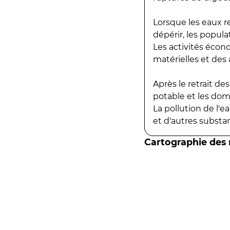
Lorsque les eaux r
dépérir, les popula
Les activités écon
matérielles et des a
Après le retrait d
potable et les do
La pollution de l'
et d'autres substanc
Cartographie des