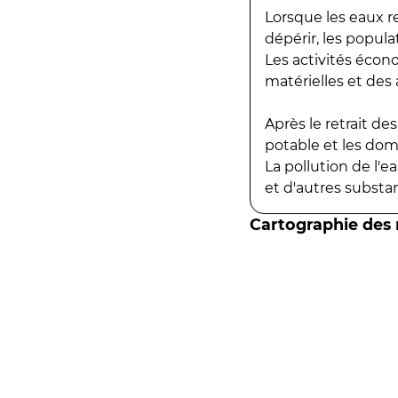
Lorsque les eaux r
dépérir, les popula
Les activités écon
matérielles et des a
Après le retrait d
potable et les do
La pollution de l'
et d'autres substanc
Cartographie des