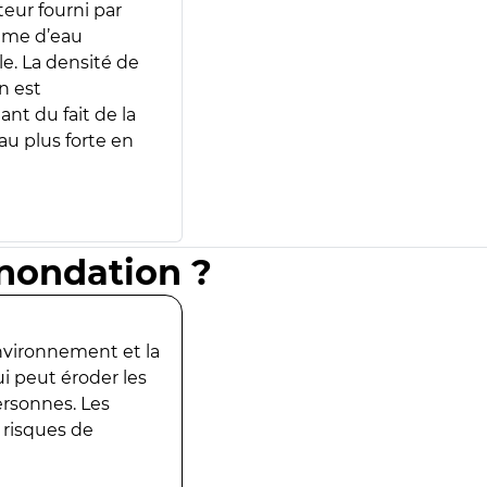
teur fourni par
lume d’eau
e. La densité de
n est
ant du fait de la
u plus forte en
inondation ?
environnement et la
ui peut éroder les
ersonnes. Les
 risques de