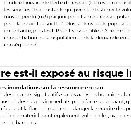
L’Indice Linéaire de Perte du réseau (ILP) est un indica
les services d’eau potable qui permet d’estimer le vo
moyen perdu (m3) par jour pour 1 km de réseau potabl
population influe sur l’ILP. Plus la densité de populatio
importante, plus les ILP sont susceptible d’être import
concentration de la population et de la demande en ea
conséquence.
ire est-il exposé au risque 
s inondations sur la ressource en eau
 des impacts significatifs sur les activités humaines, l'
 causent des dégâts immédiats par la force du courant, q
 faune et la flore, et mettre en danger la sécurité des p
 les biens matériels sont également vulnérables, avec des
 et de barrages.