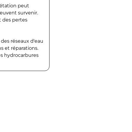
gétation peut
peuvent survenir.
t des pertes
 des réseaux d'eau
 et réparations.
es hydrocarbures