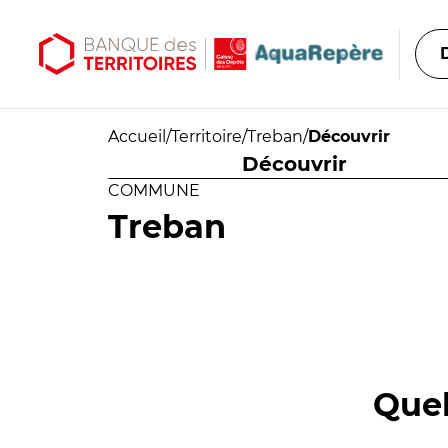
Aller au contenu principal
Aller au menu principal
Accueil
/
Territoire
/
Treban
/
Découvrir
Découvrir
COMMUNE
Treban
Quel