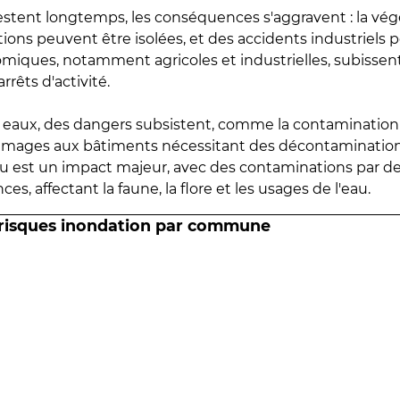
estent longtemps, les conséquences s'aggravent : la vé
tions peuvent être isolées, et des accidents industriels 
omiques, notamment agricoles et industrielles, subissen
rrêts d'activité.
es eaux, des dangers subsistent, comme la contamination
mmages aux bâtiments nécessitant des décontaminations
eau est un impact majeur, avec des contaminations par d
es, affectant la faune, la flore et les usages de l'eau.
 risques inondation par commune