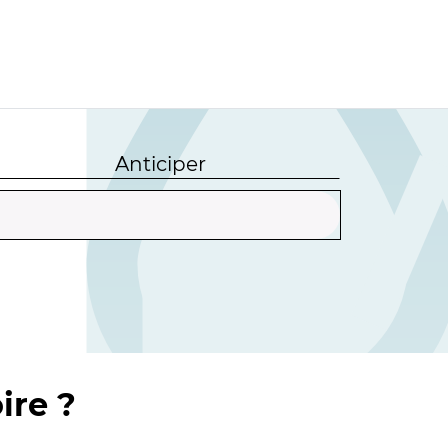
Anticiper
ire ?