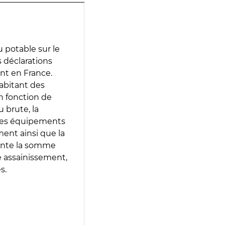
 potable sur le
s déclarations
ent en France.
abitant des
en fonction de
 brute, la
 les équipements
ment ainsi que la
sente la somme
e assainissement,
s.