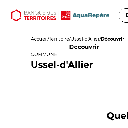
Aller au contenu principal
Aller au menu principal
Accueil
/
Territoire
/
Ussel-d'Allier
/
Découvrir
Découvrir
COMMUNE
Ussel-d'Allier
Quel