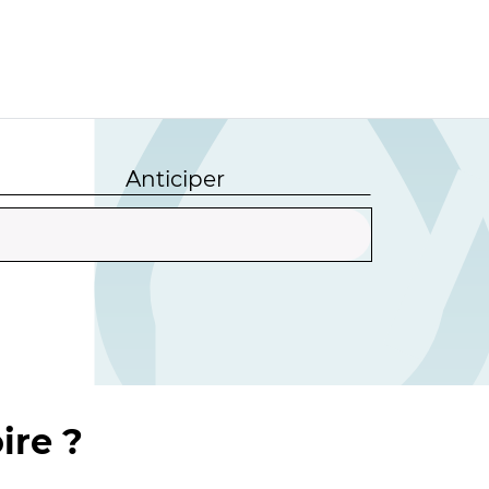
Anticiper
ire ?