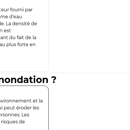
teur fourni par
lume d’eau
e. La densité de
n est
ant du fait de la
u plus forte en
inondation ?
environnement et la
ui peut éroder les
ersonnes. Les
 risques de