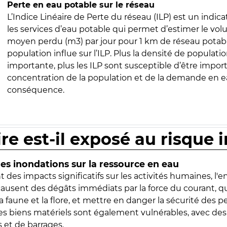
Perte en eau potable sur le réseau
L’Indice Linéaire de Perte du réseau (ILP) est un indica
les services d’eau potable qui permet d’estimer le vo
moyen perdu (m3) par jour pour 1 km de réseau potabl
population influe sur l’ILP. Plus la densité de populatio
importante, plus les ILP sont susceptible d’être import
concentration de la population et de la demande en ea
conséquence.
ire est-il exposé au risque 
s inondations sur la ressource en eau
 des impacts significatifs sur les activités humaines, l'
 causent des dégâts immédiats par la force du courant, q
 faune et la flore, et mettre en danger la sécurité des p
 les biens matériels sont également vulnérables, avec des
 et de barrages.