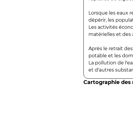
Lorsque les eaux r
dépérir, les popula
Les activités écon
matérielles et des a
Après le retrait d
potable et les do
La pollution de l'
et d'autres substanc
Cartographie des