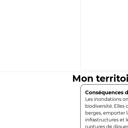
Mon territo
Conséquences de
Les inondations ont
biodiversité. Elles
berges, emporter la
infrastructures et
ruptures de digues