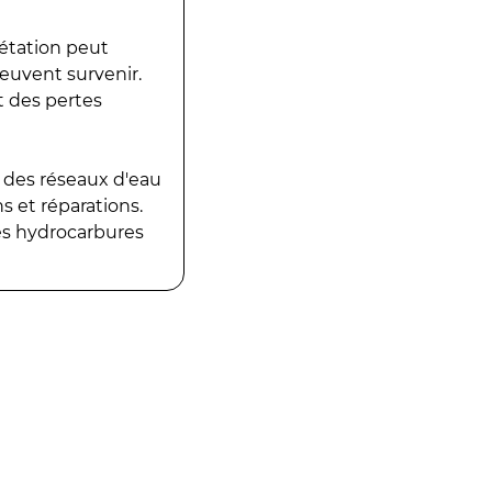
gétation peut
peuvent survenir.
t des pertes
 des réseaux d'eau
 et réparations.
es hydrocarbures