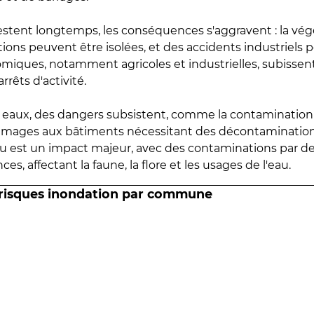
estent longtemps, les conséquences s'aggravent : la vé
tions peuvent être isolées, et des accidents industriels 
omiques, notamment agricoles et industrielles, subissen
rrêts d'activité.
es eaux, des dangers subsistent, comme la contamination
mmages aux bâtiments nécessitant des décontaminations
eau est un impact majeur, avec des contaminations par d
es, affectant la faune, la flore et les usages de l'eau.
 risques inondation par commune