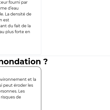
teur fourni par
lume d’eau
e. La densité de
n est
ant du fait de la
u plus forte en
inondation ?
environnement et la
ui peut éroder les
ersonnes. Les
 risques de