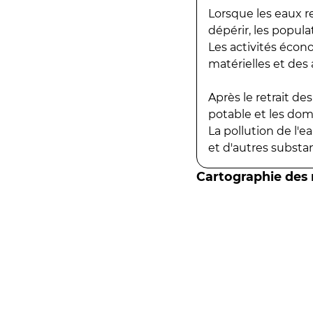
Lorsque les eaux r
dépérir, les popula
Les activités écon
matérielles et des a
Après le retrait d
potable et les do
La pollution de l'
et d'autres substanc
Cartographie des