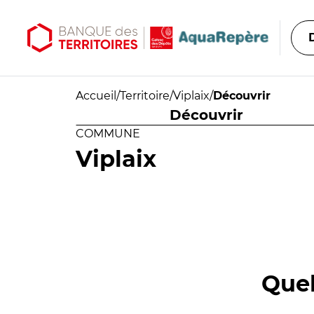
Aller au contenu principal
Aller au menu principal
Accueil
/
Territoire
/
Viplaix
/
Découvrir
Découvrir
COMMUNE
Viplaix
Quel