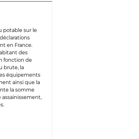
 potable sur le
s déclarations
ent en France.
abitant des
en fonction de
 brute, la
 les équipements
ment ainsi que la
sente la somme
e assainissement,
s.