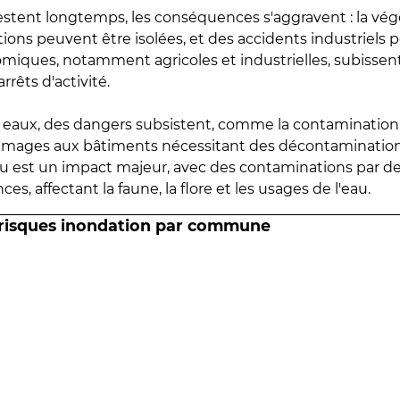
estent longtemps, les conséquences s'aggravent : la vé
tions peuvent être isolées, et des accidents industriels 
omiques, notamment agricoles et industrielles, subissen
rrêts d'activité.
es eaux, des dangers subsistent, comme la contamination
mmages aux bâtiments nécessitant des décontaminations
eau est un impact majeur, avec des contaminations par d
es, affectant la faune, la flore et les usages de l'eau.
 risques inondation par commune