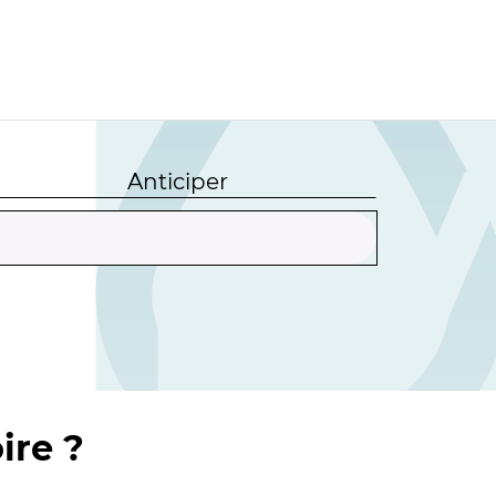
Anticiper
ire ?