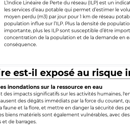
L’Indice Linéaire de Perte du réseau (ILP) est un indica
les services d’eau potable qui permet d’estimer le vo
moyen perdu (m3) par jour pour 1 km de réseau potabl
population influe sur l’ILP. Plus la densité de populatio
importante, plus les ILP sont susceptible d’être import
concentration de la population et de la demande en ea
conséquence.
ire est-il exposé au risque 
s inondations sur la ressource en eau
 des impacts significatifs sur les activités humaines, l'
 causent des dégâts immédiats par la force du courant, q
 faune et la flore, et mettre en danger la sécurité des p
 les biens matériels sont également vulnérables, avec des
 et de barrages.