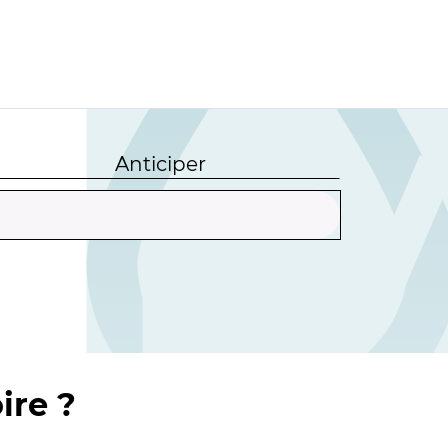
Anticiper
ire ?