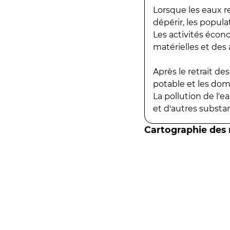
Lorsque les eaux r
dépérir, les popula
Les activités écon
matérielles et des a
Après le retrait d
potable et les do
La pollution de l'
et d'autres substanc
Cartographie des