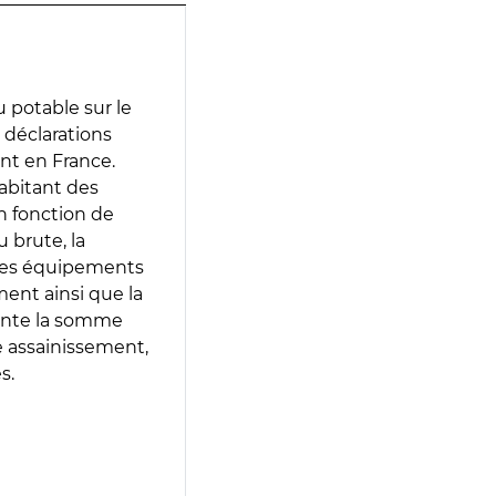
 potable sur le
s déclarations
ent en France.
abitant des
en fonction de
 brute, la
 les équipements
ment ainsi que la
sente la somme
e assainissement,
s.