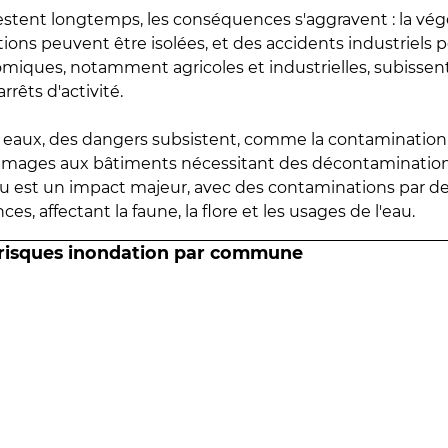
estent longtemps, les conséquences s'aggravent : la vé
tions peuvent être isolées, et des accidents industriels 
omiques, notamment agricoles et industrielles, subissen
rrêts d'activité.
es eaux, des dangers subsistent, comme la contamination
mmages aux bâtiments nécessitant des décontaminations
eau est un impact majeur, avec des contaminations par d
es, affectant la faune, la flore et les usages de l'eau.
 risques inondation par commune