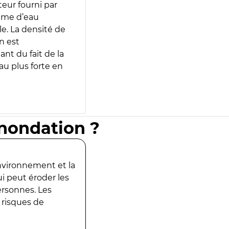
teur fourni par
lume d’eau
e. La densité de
n est
ant du fait de la
u plus forte en
inondation ?
environnement et la
ui peut éroder les
ersonnes. Les
 risques de