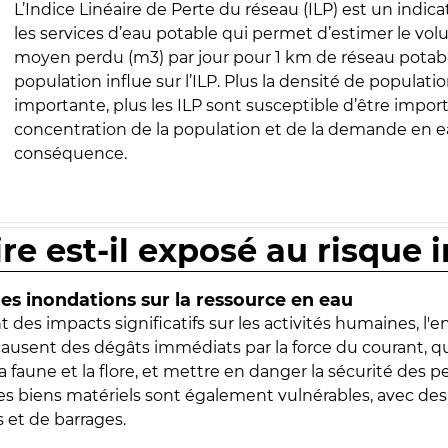
L’Indice Linéaire de Perte du réseau (ILP) est un indica
les services d’eau potable qui permet d’estimer le vo
moyen perdu (m3) par jour pour 1 km de réseau potabl
population influe sur l’ILP. Plus la densité de populatio
importante, plus les ILP sont susceptible d’être import
concentration de la population et de la demande en ea
conséquence.
ire est-il exposé au risque 
s inondations sur la ressource en eau
 des impacts significatifs sur les activités humaines, l'
 causent des dégâts immédiats par la force du courant, q
 faune et la flore, et mettre en danger la sécurité des p
 les biens matériels sont également vulnérables, avec des
 et de barrages.