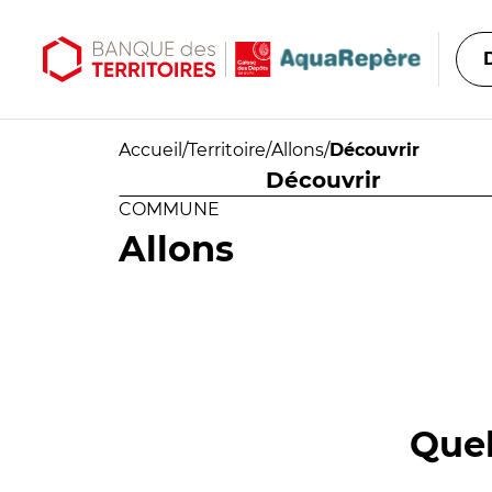
Aller au contenu principal
Aller au menu principal
Accueil
/
Territoire
/
Allons
/
Découvrir
Découvrir
COMMUNE
Allons
Quel