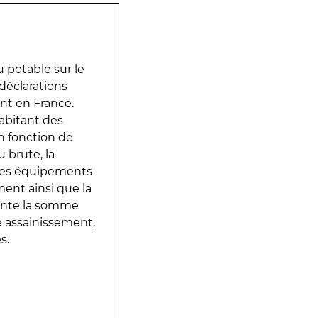
 potable sur le
 déclarations
ent en France.
abitant des
en fonction de
 brute, la
 les équipements
ment ainsi que la
sente la somme
e assainissement,
s.