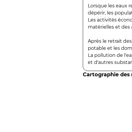
Lorsque les eaux r
dépérir, les popula
Les activités écon
matérielles et des a
Après le retrait d
potable et les do
La pollution de l'
et d'autres substanc
Cartographie des