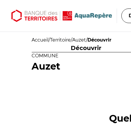
Aller au contenu principal
Aller au menu principal
Accueil
/
Territoire
/
Auzet
/
Découvrir
Découvrir
COMMUNE
Auzet
Quel