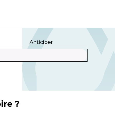
Anticiper
ire ?