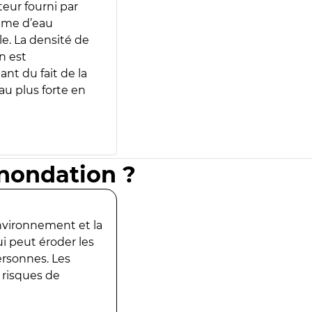
teur fourni par
lume d’eau
e. La densité de
n est
ant du fait de la
u plus forte en
inondation ?
environnement et la
ui peut éroder les
ersonnes. Les
 risques de