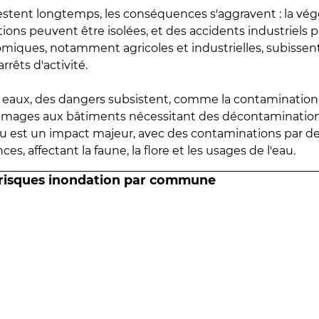
estent longtemps, les conséquences s'aggravent : la vé
tions peuvent être isolées, et des accidents industriels 
omiques, notamment agricoles et industrielles, subissen
rrêts d'activité.
es eaux, des dangers subsistent, comme la contamination
mmages aux bâtiments nécessitant des décontaminations
eau est un impact majeur, avec des contaminations par d
es, affectant la faune, la flore et les usages de l'eau.
 risques inondation par commune