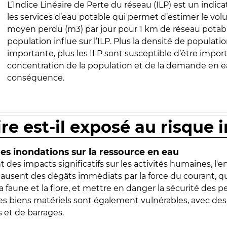
L’Indice Linéaire de Perte du réseau (ILP) est un indica
les services d’eau potable qui permet d’estimer le vo
moyen perdu (m3) par jour pour 1 km de réseau potabl
population influe sur l’ILP. Plus la densité de populatio
importante, plus les ILP sont susceptible d’être import
concentration de la population et de la demande en ea
conséquence.
ire est-il exposé au risque 
s inondations sur la ressource en eau
 des impacts significatifs sur les activités humaines, l'
 causent des dégâts immédiats par la force du courant, q
 faune et la flore, et mettre en danger la sécurité des p
 les biens matériels sont également vulnérables, avec des
 et de barrages.