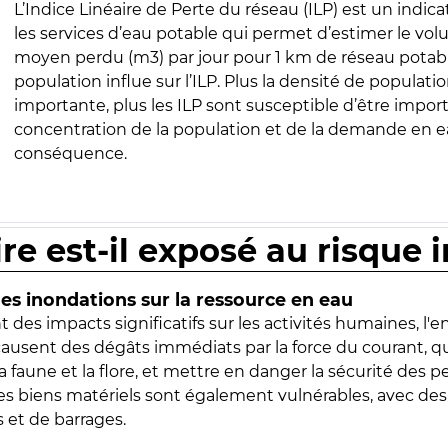
L’Indice Linéaire de Perte du réseau (ILP) est un indica
les services d’eau potable qui permet d’estimer le vo
moyen perdu (m3) par jour pour 1 km de réseau potabl
population influe sur l’ILP. Plus la densité de populatio
importante, plus les ILP sont susceptible d’être import
concentration de la population et de la demande en ea
conséquence.
ire est-il exposé au risque 
s inondations sur la ressource en eau
 des impacts significatifs sur les activités humaines, l'
 causent des dégâts immédiats par la force du courant, q
 faune et la flore, et mettre en danger la sécurité des p
 les biens matériels sont également vulnérables, avec des
 et de barrages.