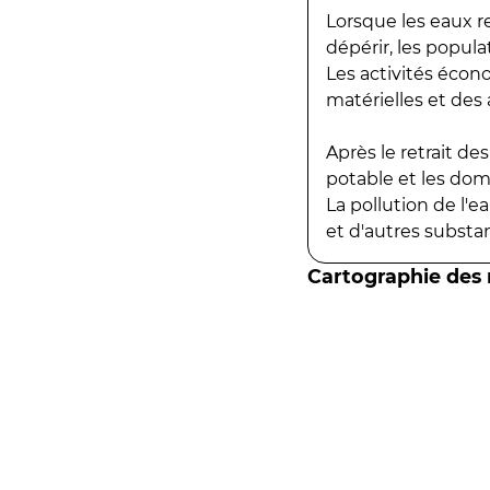
Lorsque les eaux r
dépérir, les popula
Les activités écon
matérielles et des a
Après le retrait d
potable et les do
La pollution de l'
et d'autres substanc
Cartographie des