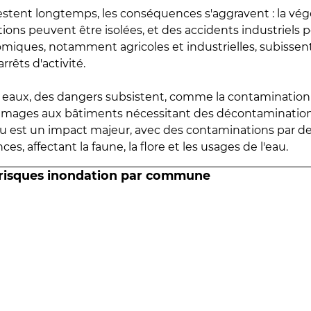
estent longtemps, les conséquences s'aggravent : la vé
tions peuvent être isolées, et des accidents industriels 
omiques, notamment agricoles et industrielles, subissen
rrêts d'activité.
es eaux, des dangers subsistent, comme la contamination
mmages aux bâtiments nécessitant des décontaminations
eau est un impact majeur, avec des contaminations par d
es, affectant la faune, la flore et les usages de l'eau.
 risques inondation par commune