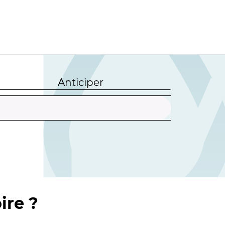
Anticiper
ire ?