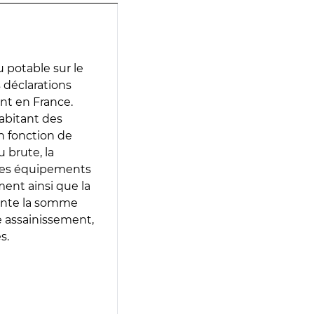
 potable sur le
s déclarations
ent en France.
abitant des
en fonction de
 brute, la
 les équipements
ment ainsi que la
sente la somme
e assainissement,
s.