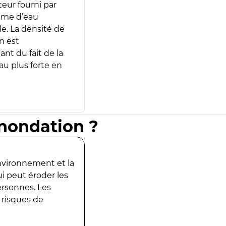
teur fourni par
lume d’eau
e. La densité de
n est
ant du fait de la
u plus forte en
inondation ?
environnement et la
ui peut éroder les
ersonnes. Les
 risques de