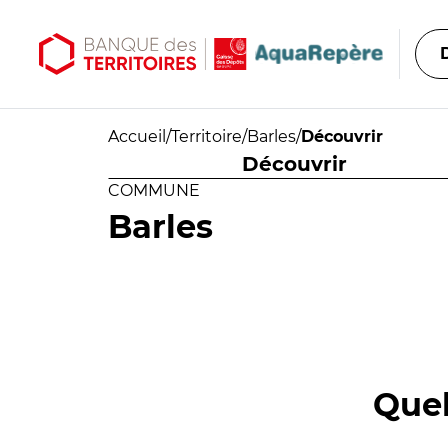
Aller au contenu principal
Aller au menu principal
Accueil
/
Territoire
/
Barles
/
Découvrir
Découvrir
COMMUNE
Barles
Quel