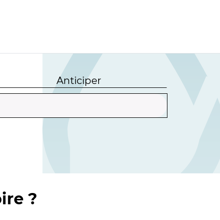
Anticiper
ire ?