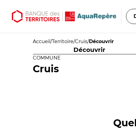
Aller au contenu principal
Aller au menu principal
Accueil
/
Territoire
/
Cruis
/
Découvrir
Découvrir
COMMUNE
Cruis
Quel