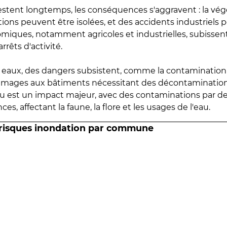
estent longtemps, les conséquences s'aggravent : la vé
tions peuvent être isolées, et des accidents industriels 
omiques, notamment agricoles et industrielles, subissen
rrêts d'activité.
es eaux, des dangers subsistent, comme la contamination
mmages aux bâtiments nécessitant des décontaminations
eau est un impact majeur, avec des contaminations par d
es, affectant la faune, la flore et les usages de l'eau.
 risques inondation par commune