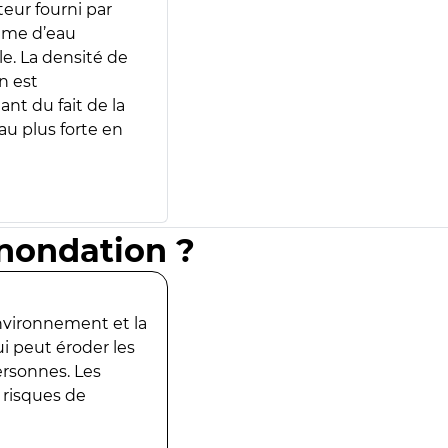
teur fourni par
lume d’eau
e. La densité de
n est
ant du fait de la
u plus forte en
inondation ?
environnement et la
ui peut éroder les
ersonnes. Les
 risques de