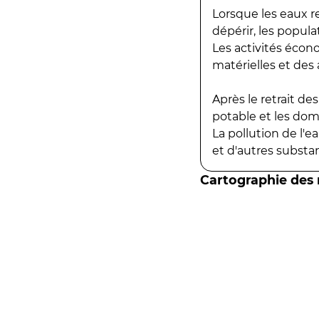
Lorsque les eaux r
dépérir, les popula
Les activités écon
matérielles et des a
Après le retrait d
potable et les do
La pollution de l'
et d'autres substanc
Cartographie des