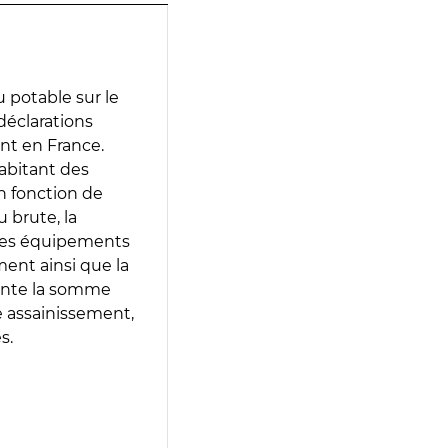
 potable sur le
 déclarations
ent en France.
abitant des
en fonction de
 brute, la
 les équipements
ment ainsi que la
sente la somme
e assainissement,
s.