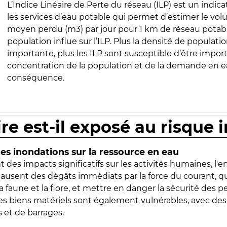
L’Indice Linéaire de Perte du réseau (ILP) est un indica
les services d’eau potable qui permet d’estimer le vo
moyen perdu (m3) par jour pour 1 km de réseau potabl
population influe sur l’ILP. Plus la densité de populatio
importante, plus les ILP sont susceptible d’être import
concentration de la population et de la demande en ea
conséquence.
ire est-il exposé au risque 
s inondations sur la ressource en eau
 des impacts significatifs sur les activités humaines, l'
 causent des dégâts immédiats par la force du courant, q
 faune et la flore, et mettre en danger la sécurité des p
 les biens matériels sont également vulnérables, avec des
 et de barrages.