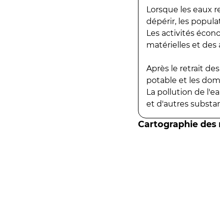
Lorsque les eaux r
dépérir, les popula
Les activités écon
matérielles et des a
Après le retrait d
potable et les do
La pollution de l'
et d'autres substanc
Cartographie des