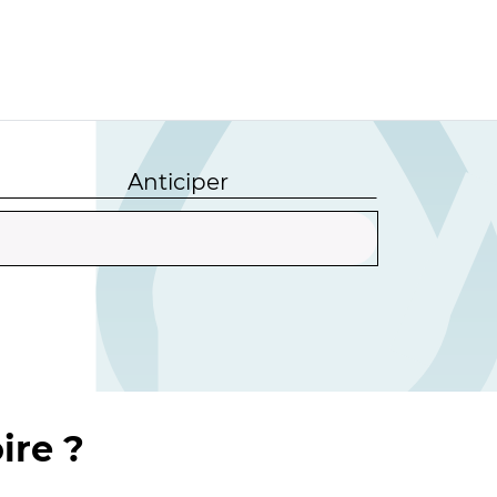
Anticiper
ire ?