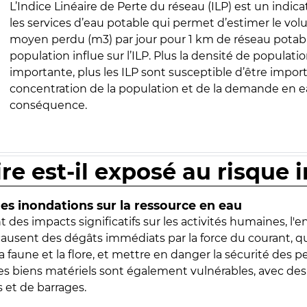
L’Indice Linéaire de Perte du réseau (ILP) est un indica
les services d’eau potable qui permet d’estimer le vo
moyen perdu (m3) par jour pour 1 km de réseau potabl
population influe sur l’ILP. Plus la densité de populatio
importante, plus les ILP sont susceptible d’être import
concentration de la population et de la demande en ea
conséquence.
ire est-il exposé au risque 
s inondations sur la ressource en eau
 des impacts significatifs sur les activités humaines, l'
 causent des dégâts immédiats par la force du courant, q
 faune et la flore, et mettre en danger la sécurité des p
 les biens matériels sont également vulnérables, avec des
 et de barrages.