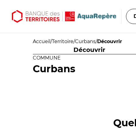
Aller au contenu principal
Aller au menu principal
Accueil
/
Territoire
/
Curbans
/
Découvrir
Découvrir
COMMUNE
Curbans
Quel