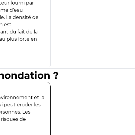
teur fourni par
lume d’eau
e. La densité de
n est
ant du fait de la
u plus forte en
inondation ?
environnement et la
ui peut éroder les
ersonnes. Les
 risques de