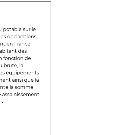
 potable sur le
des déclarations
ent en France.
abitant des
en fonction de
 brute, la
 les équipements
ment ainsi que la
sente la somme
e assainissement,
s.