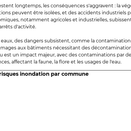
estent longtemps, les conséquences s'aggravent : la vé
tions peuvent être isolées, et des accidents industriels 
omiques, notamment agricoles et industrielles, subissen
rrêts d'activité.
es eaux, des dangers subsistent, comme la contamination
mmages aux bâtiments nécessitant des décontaminations
eau est un impact majeur, avec des contaminations par d
es, affectant la faune, la flore et les usages de l'eau.
 risques inondation par commune