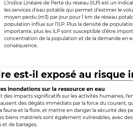
L’Indice Linéaire de Perte du réseau (ILP) est un indica
les services d’eau potable qui permet d’estimer le vo
moyen perdu (m3) par jour pour 1 km de réseau potabl
population influe sur l’ILP. Plus la densité de populatio
importante, plus les ILP sont susceptible d’être import
concentration de la population et de la demande en ea
conséquence.
ire est-il exposé au risque 
s inondations sur la ressource en eau
 des impacts significatifs sur les activités humaines, l'
 causent des dégâts immédiats par la force du courant, q
 faune et la flore, et mettre en danger la sécurité des p
 les biens matériels sont également vulnérables, avec des
 et de barrages.