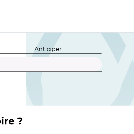
Anticiper
ire ?