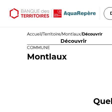
Aller au contenu principal
Aller au menu principal
Accueil
/
Territoire
/
Montlaux
/
Découvrir
Découvrir
COMMUNE
Montlaux
Quel