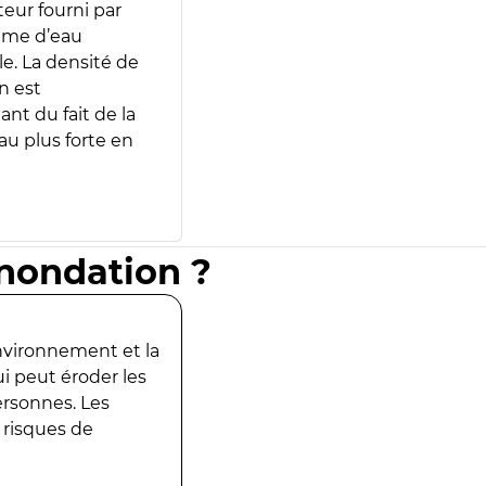
teur fourni par
lume d’eau
e. La densité de
n est
ant du fait de la
u plus forte en
inondation ?
environnement et la
ui peut éroder les
ersonnes. Les
 risques de