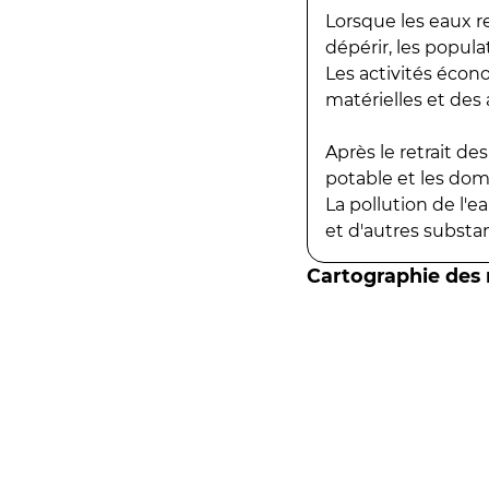
Lorsque les eaux r
dépérir, les popula
Les activités écon
matérielles et des a
Après le retrait d
potable et les do
La pollution de l'
et d'autres substanc
Cartographie des