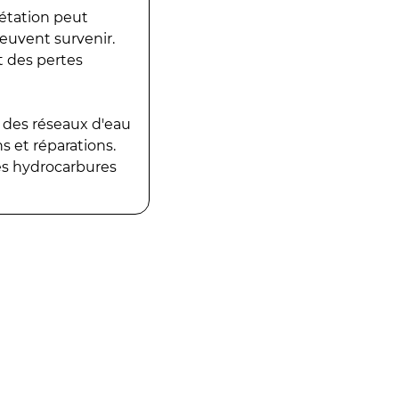
gétation peut
peuvent survenir.
t des pertes
 des réseaux d'eau
 et réparations.
es hydrocarbures