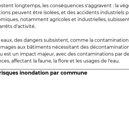
estent longtemps, les conséquences s'aggravent : la vé
tions peuvent être isolées, et des accidents industriels 
omiques, notamment agricoles et industrielles, subissen
rrêts d'activité.
es eaux, des dangers subsistent, comme la contamination
mmages aux bâtiments nécessitant des décontaminations
eau est un impact majeur, avec des contaminations par d
es, affectant la faune, la flore et les usages de l'eau.
 risques inondation par commune