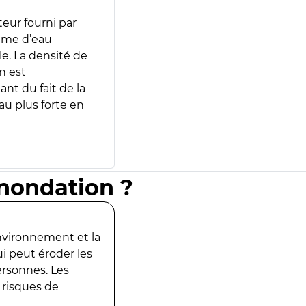
teur fourni par
lume d’eau
e. La densité de
n est
ant du fait de la
u plus forte en
inondation ?
environnement et la
ui peut éroder les
ersonnes. Les
 risques de