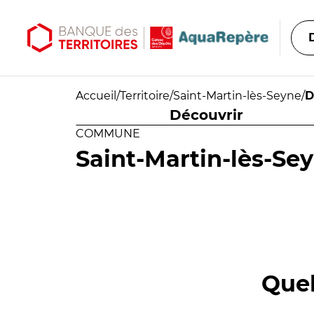
Aller au contenu principal
Aller au menu principal
Accueil
/
Territoire
/
Saint-Martin-lès-Seyne
/
D
Découvrir
COMMUNE
Saint-Martin-lès-Se
Quel