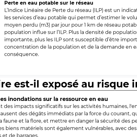
Perte en eau potable sur le réseau
L’Indice Linéaire de Perte du réseau (ILP) est un indica
les services d’eau potable qui permet d’estimer le vo
moyen perdu (m3) par jour pour 1 km de réseau potabl
population influe sur l’ILP. Plus la densité de populatio
importante, plus les ILP sont susceptible d’être import
concentration de la population et de la demande en ea
conséquence.
ire est-il exposé au risque 
s inondations sur la ressource en eau
 des impacts significatifs sur les activités humaines, l'
 causent des dégâts immédiats par la force du courant, q
 faune et la flore, et mettre en danger la sécurité des p
 les biens matériels sont également vulnérables, avec des
 et de barrages.