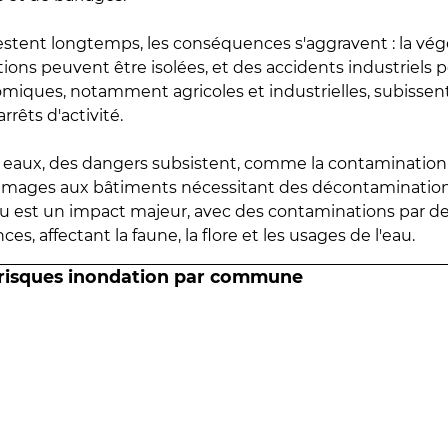
estent longtemps, les conséquences s'aggravent : la vé
tions peuvent être isolées, et des accidents industriels 
omiques, notamment agricoles et industrielles, subissen
rrêts d'activité.
es eaux, des dangers subsistent, comme la contamination
mmages aux bâtiments nécessitant des décontaminations
eau est un impact majeur, avec des contaminations par d
es, affectant la faune, la flore et les usages de l'eau.
 risques inondation par commune