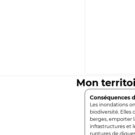
Mon territo
Conséquences de
Les inondations ont
biodiversité. Elles
berges, emporter la
infrastructures et
ruptures de digues