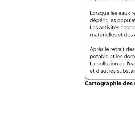
Lorsque les eaux r
dépérir, les popula
Les activités écon
matérielles et des a
Après le retrait d
potable et les do
La pollution de l'
et d'autres substanc
Cartographie des