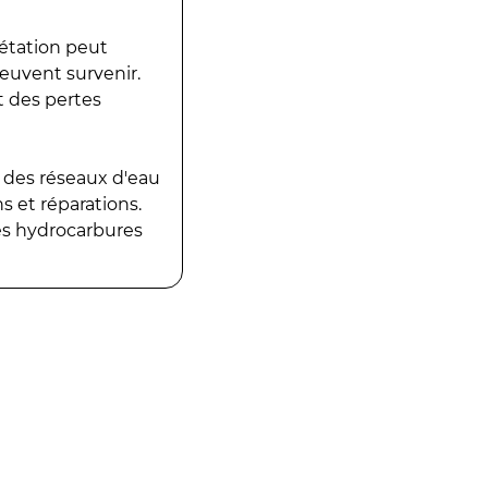
gétation peut
peuvent survenir.
t des pertes
 des réseaux d'eau
 et réparations.
es hydrocarbures