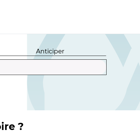
Anticiper
ire ?