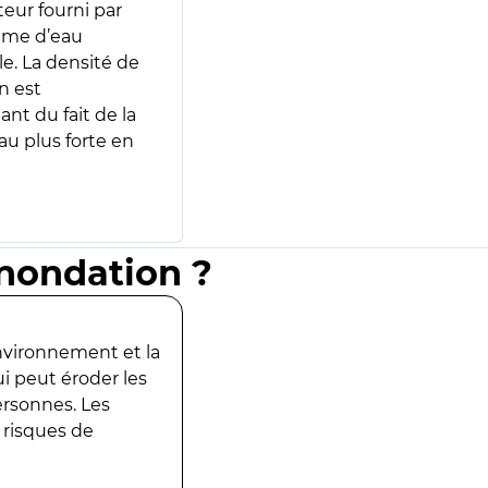
teur fourni par
lume d’eau
e. La densité de
n est
ant du fait de la
u plus forte en
inondation ?
environnement et la
ui peut éroder les
ersonnes. Les
 risques de