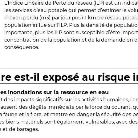
L’Indice Linéaire de Perte du réseau (ILP) est un indica
les services d’eau potable qui permet d’estimer le vo
moyen perdu (m3) par jour pour 1 km de réseau potabl
population influe sur l’ILP. Plus la densité de populatio
importante, plus les ILP sont susceptible d’être import
concentration de la population et de la demande en ea
conséquence.
ire est-il exposé au risque 
s inondations sur la ressource en eau
 des impacts significatifs sur les activités humaines, l'
 causent des dégâts immédiats par la force du courant, q
 faune et la flore, et mettre en danger la sécurité des p
 les biens matériels sont également vulnérables, avec des
 et de barrages.