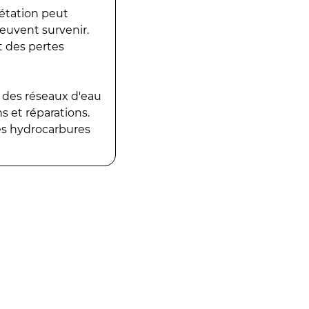
gétation peut
peuvent survenir.
t des pertes
 des réseaux d'eau
 et réparations.
es hydrocarbures