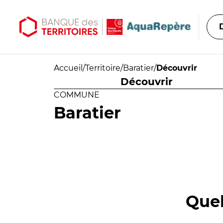
Aller au contenu principal
Aller au menu principal
Accueil
/
Territoire
/
Baratier
/
Découvrir
Découvrir
COMMUNE
Baratier
Quel