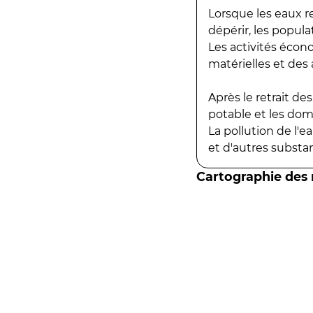
Lorsque les eaux r
dépérir, les popula
Les activités écon
matérielles et des a
Après le retrait d
potable et les do
La pollution de l'
et d'autres substanc
Cartographie des