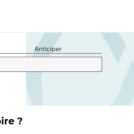
Anticiper
ire ?