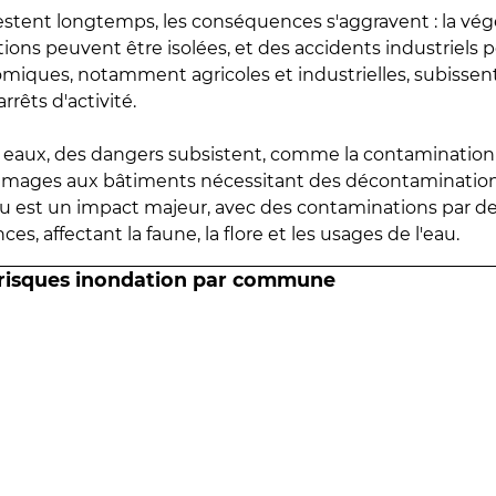
estent longtemps, les conséquences s'aggravent : la vé
tions peuvent être isolées, et des accidents industriels 
omiques, notamment agricoles et industrielles, subissen
rrêts d'activité.
es eaux, des dangers subsistent, comme la contamination
mmages aux bâtiments nécessitant des décontaminations
eau est un impact majeur, avec des contaminations par d
es, affectant la faune, la flore et les usages de l'eau.
 risques inondation par commune