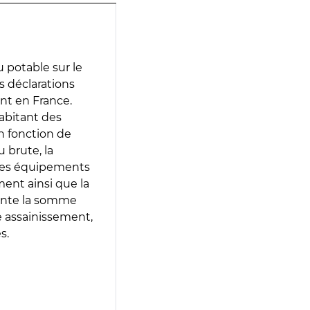
 potable sur le
es déclarations
ent en France.
abitant des
en fonction de
 brute, la
 les équipements
ment ainsi que la
sente la somme
e assainissement,
s.