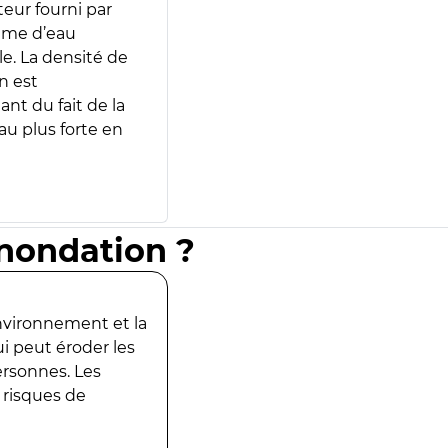
teur fourni par
lume d’eau
e. La densité de
n est
ant du fait de la
u plus forte en
inondation ?
environnement et la
ui peut éroder les
ersonnes. Les
 risques de