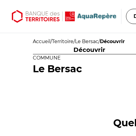
Aller au contenu principal
Aller au menu principal
Accueil
/
Territoire
/
Le Bersac
/
Découvrir
Découvrir
COMMUNE
Le Bersac
Quel