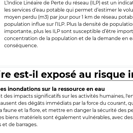
L’Indice Linéaire de Perte du réseau (ILP) est un indica
les services d’eau potable qui permet d’estimer le vo
moyen perdu (m3) par jour pour 1 km de réseau potabl
population influe sur l’ILP. Plus la densité de populatio
importante, plus les ILP sont susceptible d’être import
concentration de la population et de la demande en ea
conséquence.
ire est-il exposé au risque 
s inondations sur la ressource en eau
 des impacts significatifs sur les activités humaines, l'
 causent des dégâts immédiats par la force du courant, q
 faune et la flore, et mettre en danger la sécurité des p
 les biens matériels sont également vulnérables, avec des
 et de barrages.