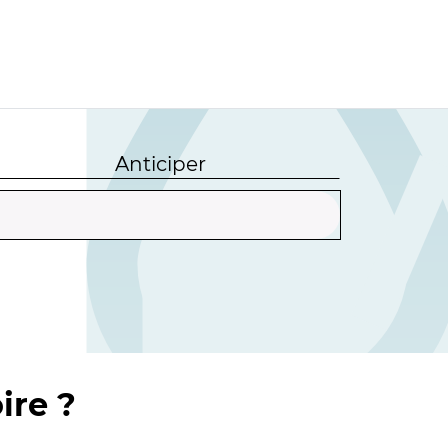
Anticiper
ire ?