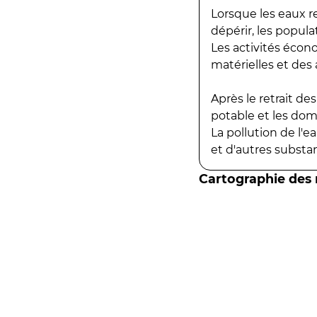
Lorsque les eaux r
dépérir, les popula
Les activités écon
matérielles et des a
Après le retrait d
potable et les do
La pollution de l'
et d'autres substanc
Cartographie des