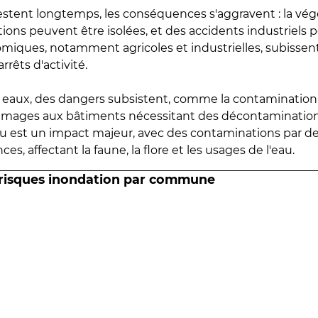
estent longtemps, les conséquences s'aggravent : la vé
tions peuvent être isolées, et des accidents industriels 
omiques, notamment agricoles et industrielles, subissen
rrêts d'activité.
es eaux, des dangers subsistent, comme la contamination
mmages aux bâtiments nécessitant des décontaminations
eau est un impact majeur, avec des contaminations par d
es, affectant la faune, la flore et les usages de l'eau.
 risques inondation par commune