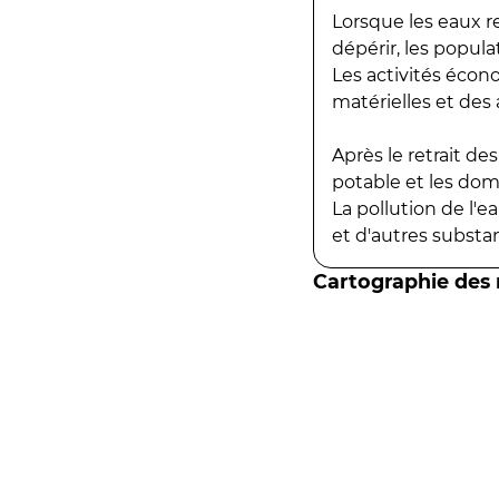
Lorsque les eaux r
dépérir, les popula
Les activités écon
matérielles et des a
Après le retrait d
potable et les do
La pollution de l'
et d'autres substanc
Cartographie des