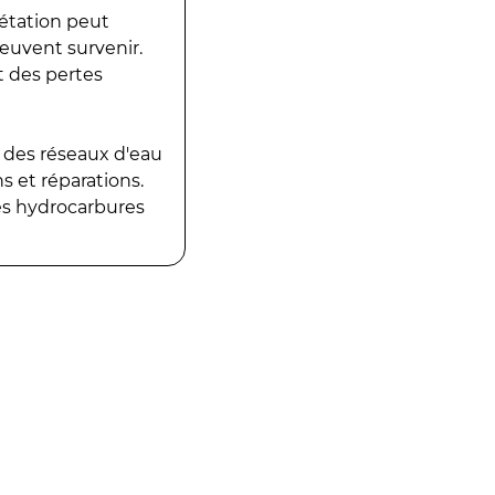
gétation peut
peuvent survenir.
t des pertes
 des réseaux d'eau
 et réparations.
es hydrocarbures