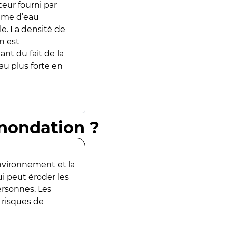
teur fourni par
lume d’eau
e. La densité de
n est
ant du fait de la
u plus forte en
inondation ?
environnement et la
ui peut éroder les
ersonnes. Les
 risques de