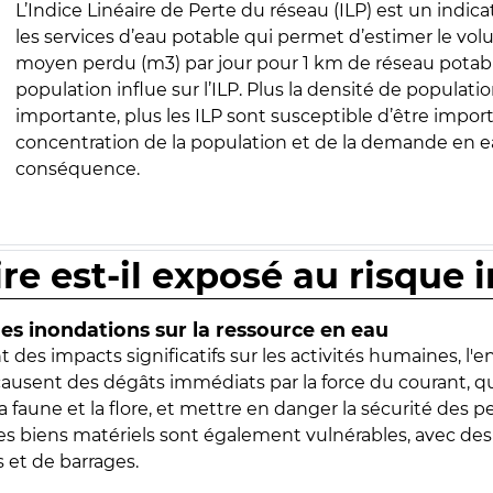
L’Indice Linéaire de Perte du réseau (ILP) est un indica
les services d’eau potable qui permet d’estimer le vo
moyen perdu (m3) par jour pour 1 km de réseau potabl
population influe sur l’ILP. Plus la densité de populatio
importante, plus les ILP sont susceptible d’être import
concentration de la population et de la demande en ea
conséquence.
ire est-il exposé au risque 
s inondations sur la ressource en eau
 des impacts significatifs sur les activités humaines, l'
 causent des dégâts immédiats par la force du courant, q
 faune et la flore, et mettre en danger la sécurité des p
 les biens matériels sont également vulnérables, avec des
 et de barrages.