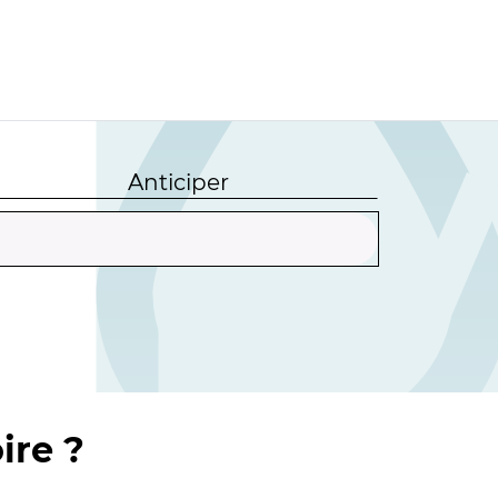
Anticiper
ire ?