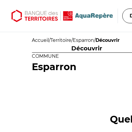
Aller au contenu principal
Aller au menu principal
Accueil
/
Territoire
/
Esparron
/
Découvrir
Découvrir
COMMUNE
Esparron
Quel