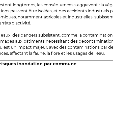
estent longtemps, les conséquences s'aggravent : la vé
tions peuvent être isolées, et des accidents industriels 
omiques, notamment agricoles et industrielles, subissen
rrêts d'activité.
es eaux, des dangers subsistent, comme la contamination
mmages aux bâtiments nécessitant des décontaminations
eau est un impact majeur, avec des contaminations par d
es, affectant la faune, la flore et les usages de l'eau.
 risques inondation par commune