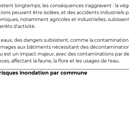
estent longtemps, les conséquences s'aggravent : la vé
tions peuvent être isolées, et des accidents industriels 
omiques, notamment agricoles et industrielles, subissen
rrêts d'activité.
es eaux, des dangers subsistent, comme la contamination
mmages aux bâtiments nécessitant des décontaminations
eau est un impact majeur, avec des contaminations par d
es, affectant la faune, la flore et les usages de l'eau.
 risques inondation par commune