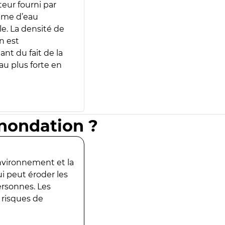
teur fourni par
lume d’eau
e. La densité de
n est
ant du fait de la
u plus forte en
inondation ?
environnement et la
ui peut éroder les
ersonnes. Les
 risques de