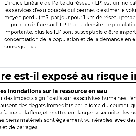
L’Indice Linéaire de Perte du réseau (ILP) est un indica
les services d’eau potable qui permet d’estimer le vo
moyen perdu (m3) par jour pour 1 km de réseau potabl
population influe sur l’ILP. Plus la densité de populatio
importante, plus les ILP sont susceptible d’être import
concentration de la population et de la demande en ea
conséquence.
ire est-il exposé au risque 
s inondations sur la ressource en eau
 des impacts significatifs sur les activités humaines, l'
 causent des dégâts immédiats par la force du courant, q
 faune et la flore, et mettre en danger la sécurité des p
 les biens matériels sont également vulnérables, avec des
 et de barrages.