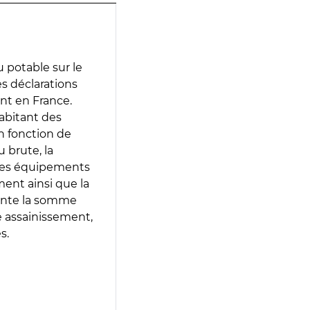
 potable sur le
des déclarations
ent en France.
abitant des
en fonction de
 brute, la
 les équipements
ment ainsi que la
sente la somme
e assainissement,
s.