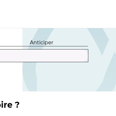
Anticiper
ire ?