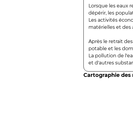
Lorsque les eaux r
dépérir, les popula
Les activités écon
matérielles et des a
Après le retrait d
potable et les do
La pollution de l'
et d'autres substanc
Cartographie des