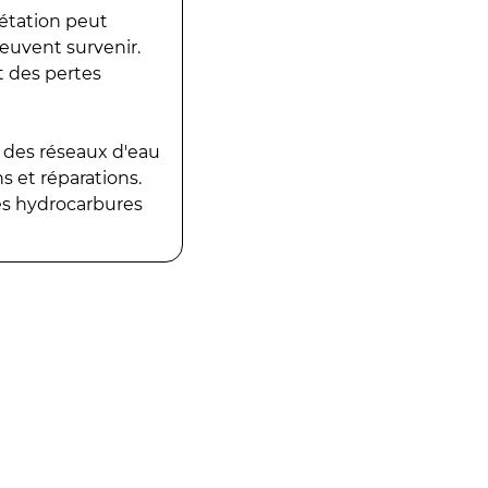
gétation peut
peuvent survenir.
t des pertes
 des réseaux d'eau
 et réparations.
es hydrocarbures