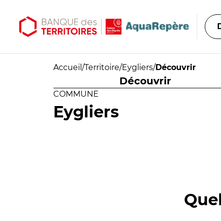
Aller au contenu principal
Aller au menu principal
Accueil
/
Territoire
/
Eygliers
/
Découvrir
Découvrir
COMMUNE
Eygliers
Quel