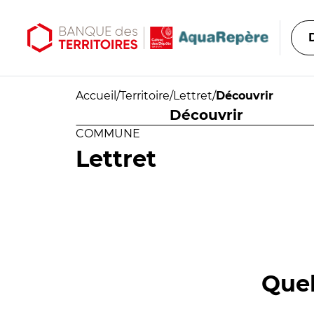
Aller au contenu principal
Aller au menu principal
Accueil
/
Territoire
/
Lettret
/
Découvrir
Découvrir
COMMUNE
Lettret
Quel