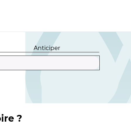
Anticiper
ire ?