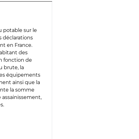
 potable sur le
es déclarations
ent en France.
abitant des
en fonction de
 brute, la
 les équipements
ment ainsi que la
sente la somme
e assainissement,
s.