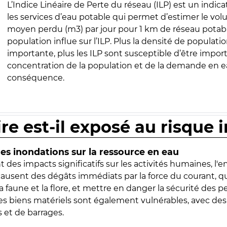
L’Indice Linéaire de Perte du réseau (ILP) est un indica
les services d’eau potable qui permet d’estimer le vo
moyen perdu (m3) par jour pour 1 km de réseau potabl
population influe sur l’ILP. Plus la densité de populatio
importante, plus les ILP sont susceptible d’être import
concentration de la population et de la demande en ea
conséquence.
ire est-il exposé au risque 
s inondations sur la ressource en eau
 des impacts significatifs sur les activités humaines, l'
 causent des dégâts immédiats par la force du courant, q
 faune et la flore, et mettre en danger la sécurité des p
 les biens matériels sont également vulnérables, avec des
 et de barrages.