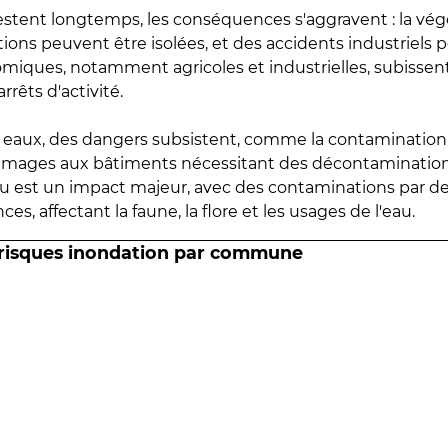
estent longtemps, les conséquences s'aggravent : la vé
tions peuvent être isolées, et des accidents industriels 
omiques, notamment agricoles et industrielles, subissen
rrêts d'activité.
es eaux, des dangers subsistent, comme la contamination
mmages aux bâtiments nécessitant des décontaminations
eau est un impact majeur, avec des contaminations par d
es, affectant la faune, la flore et les usages de l'eau.
 risques inondation par commune