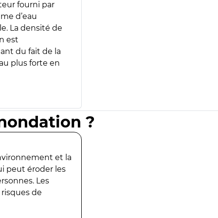
teur fourni par
lume d’eau
e. La densité de
n est
ant du fait de la
u plus forte en
inondation ?
environnement et la
ui peut éroder les
ersonnes. Les
 risques de