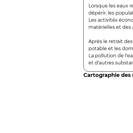
Lorsque les eaux r
dépérir, les popula
Les activités écon
matérielles et des a
Après le retrait d
potable et les do
La pollution de l'
et d'autres substanc
Cartographie des