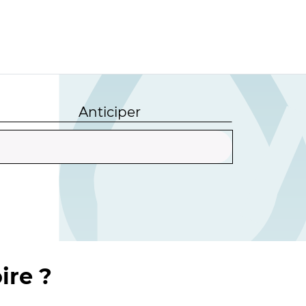
Anticiper
ire ?