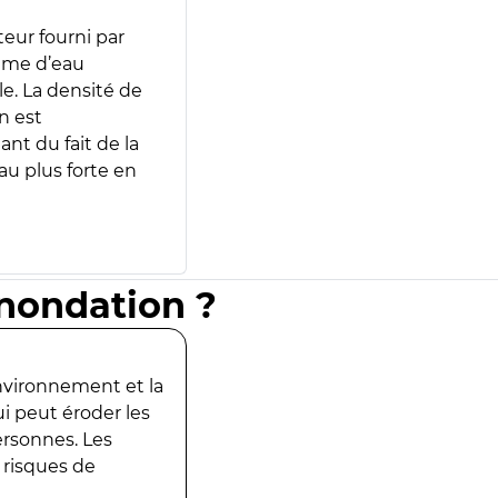
teur fourni par
lume d’eau
e. La densité de
n est
ant du fait de la
u plus forte en
inondation ?
environnement et la
ui peut éroder les
ersonnes. Les
 risques de