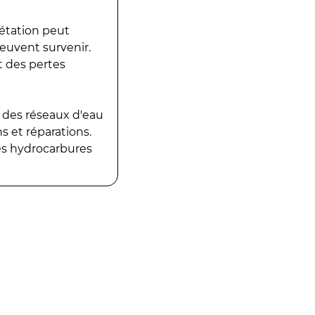
gétation peut
peuvent survenir.
t des pertes
 des réseaux d'eau
 et réparations.
es hydrocarbures