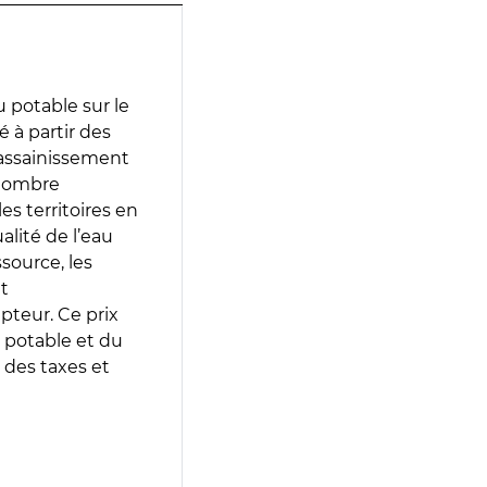
 potable sur le
é à partir des
d’assainissement
 nombre
es territoires en
lité de l’eau
source, les
t
epteur. Ce prix
 potable et du
 des taxes et