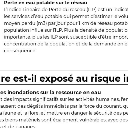
Perte en eau potable sur le réseau
L’Indice Linéaire de Perte du réseau (ILP) est un indica
les services d’eau potable qui permet d’estimer le vo
moyen perdu (m3) par jour pour 1 km de réseau potabl
population influe sur l’ILP. Plus la densité de populatio
importante, plus les ILP sont susceptible d’être import
concentration de la population et de la demande en ea
conséquence.
ire est-il exposé au risque 
s inondations sur la ressource en eau
 des impacts significatifs sur les activités humaines, l'
 causent des dégâts immédiats par la force du courant, q
 faune et la flore, et mettre en danger la sécurité des p
 les biens matériels sont également vulnérables, avec des
 et de barrages.