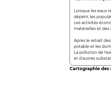
Lorsque les eaux r
dépérir, les popula
Les activités écon
matérielles et des a
Après le retrait d
potable et les do
La pollution de l'
et d'autres substanc
Cartographie des