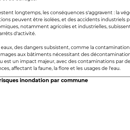
estent longtemps, les conséquences s'aggravent : la vé
tions peuvent être isolées, et des accidents industriels 
omiques, notamment agricoles et industrielles, subissen
rrêts d'activité.
es eaux, des dangers subsistent, comme la contamination
mmages aux bâtiments nécessitant des décontaminations
eau est un impact majeur, avec des contaminations par d
es, affectant la faune, la flore et les usages de l'eau.
 risques inondation par commune