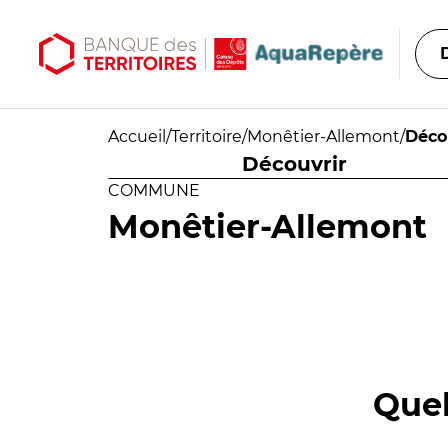
Aller au contenu principal
Aller au menu principal
Accueil
/
Territoire
/
Monêtier-Allemont
/
Déco
Découvrir
COMMUNE
Monêtier-Allemont
Quel