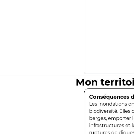
Mon territo
Conséquences de
Les inondations ont
biodiversité. Elles
berges, emporter la
infrastructures et
ruptures de digues