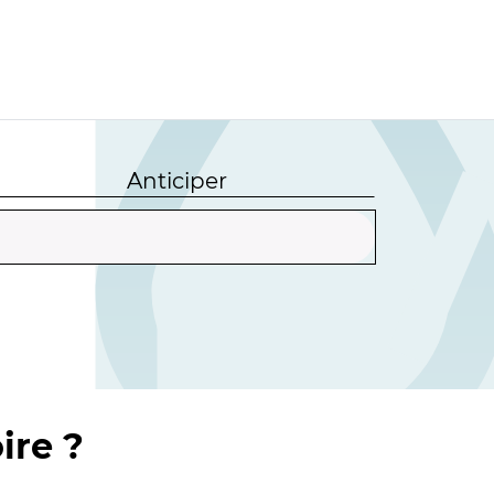
Anticiper
ire ?