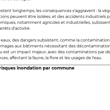
estent longtemps, les conséquences s'aggravent : la vé
tions peuvent être isolées, et des accidents industriels 
omiques, notamment agricoles et industrielles, subissen
rrêts d'activité.
es eaux, des dangers subsistent, comme la contamination
mmages aux bâtiments nécessitant des décontaminations
eau est un impact majeur, avec des contaminations par d
es, affectant la faune, la flore et les usages de l'eau.
 risques inondation par commune