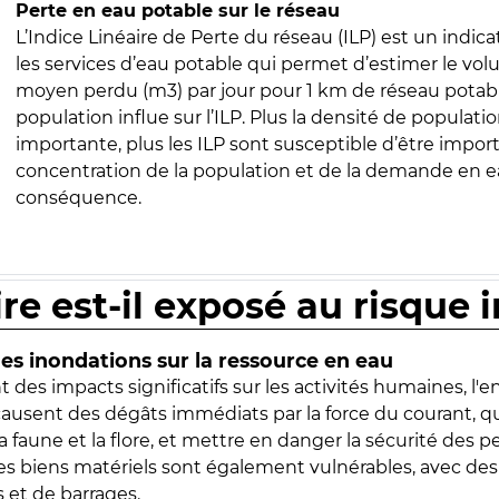
Perte en eau potable sur le réseau
L’Indice Linéaire de Perte du réseau (ILP) est un indica
les services d’eau potable qui permet d’estimer le vo
moyen perdu (m3) par jour pour 1 km de réseau potabl
population influe sur l’ILP. Plus la densité de populatio
importante, plus les ILP sont susceptible d’être import
concentration de la population et de la demande en ea
conséquence.
ire est-il exposé au risque 
s inondations sur la ressource en eau
 des impacts significatifs sur les activités humaines, l'
 causent des dégâts immédiats par la force du courant, q
 faune et la flore, et mettre en danger la sécurité des p
 les biens matériels sont également vulnérables, avec des
 et de barrages.