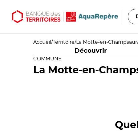
Aller au contenu principal
Aller au menu principal
Accueil
/
Territoire
/
La Motte-en-Champsaur
Découvrir
COMMUNE
La Motte-en-Champ
Quel