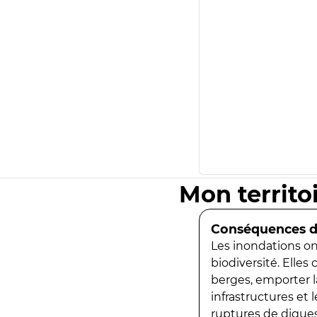
Mon territo
Conséquences de
Les inondations ont
biodiversité. Elles
berges, emporter la
infrastructures et
ruptures de digues