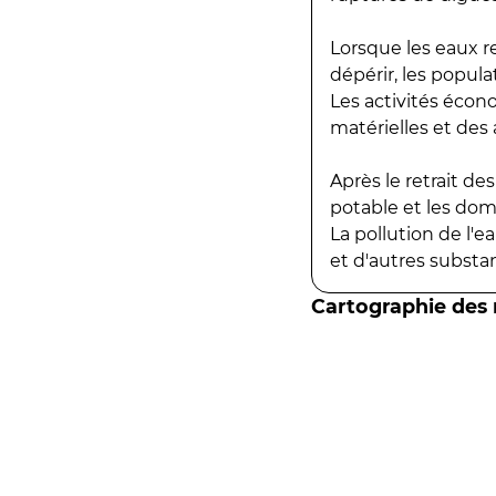
Lorsque les eaux r
dépérir, les popula
Les activités écon
matérielles et des a
Après le retrait d
potable et les do
La pollution de l'
et d'autres substanc
Cartographie des