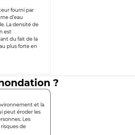
teur fourni par
lume d’eau
e. La densité de
n est
ant du fait de la
u plus forte en
inondation ?
environnement et la
ui peut éroder les
ersonnes. Les
 risques de