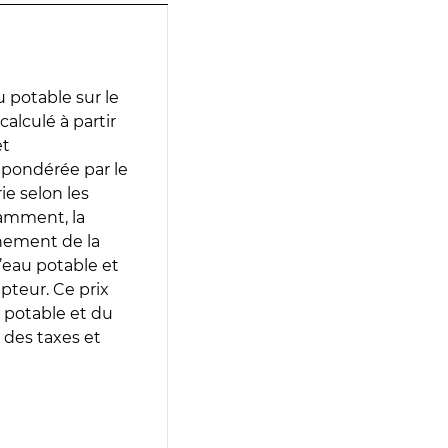
 potable sur le
alculé à partir
et
 pondérée par le
e selon les
tamment, la
gnement de la
’eau potable et
epteur. Ce prix
 potable et du
 des taxes et