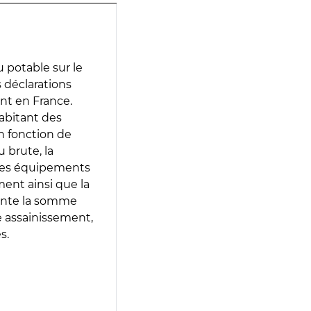
 potable sur le
s déclarations
ent en France.
abitant des
en fonction de
 brute, la
 les équipements
ment ainsi que la
sente la somme
e assainissement,
s.