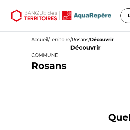
Aller au contenu principal
Aller au menu principal
Accueil
/
Territoire
/
Rosans
/
Découvrir
Découvrir
COMMUNE
Rosans
Quel