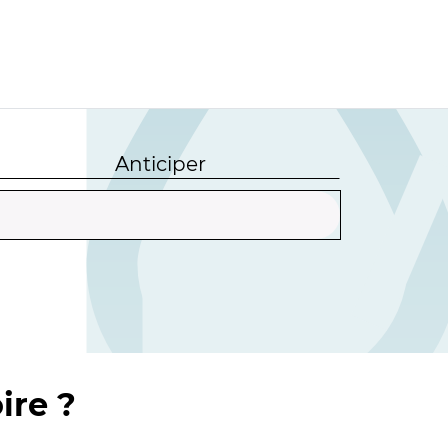
Anticiper
ire ?