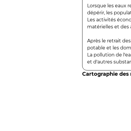
Lorsque les eaux r
dépérir, les popula
Les activités écon
matérielles et des a
Après le retrait d
potable et les do
La pollution de l'
et d'autres substanc
Cartographie des