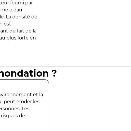
teur fourni par
lume d’eau
e. La densité de
n est
ant du fait de la
u plus forte en
inondation ?
environnement et la
ui peut éroder les
ersonnes. Les
 risques de