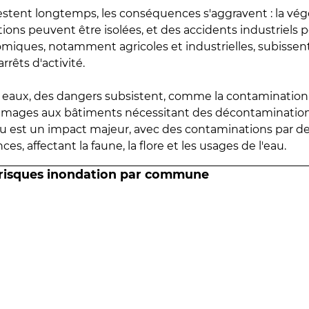
estent longtemps, les conséquences s'aggravent : la vé
tions peuvent être isolées, et des accidents industriels 
omiques, notamment agricoles et industrielles, subissen
rrêts d'activité.
es eaux, des dangers subsistent, comme la contamination
mmages aux bâtiments nécessitant des décontaminations
eau est un impact majeur, avec des contaminations par d
es, affectant la faune, la flore et les usages de l'eau.
 risques inondation par commune