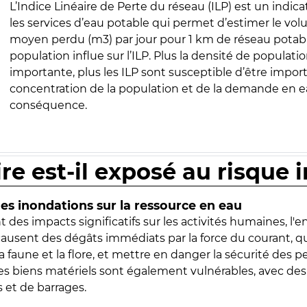
L’Indice Linéaire de Perte du réseau (ILP) est un indica
les services d’eau potable qui permet d’estimer le vo
moyen perdu (m3) par jour pour 1 km de réseau potabl
population influe sur l’ILP. Plus la densité de populatio
importante, plus les ILP sont susceptible d’être import
concentration de la population et de la demande en ea
conséquence.
ire est-il exposé au risque 
s inondations sur la ressource en eau
 des impacts significatifs sur les activités humaines, l'
 causent des dégâts immédiats par la force du courant, q
 faune et la flore, et mettre en danger la sécurité des p
 les biens matériels sont également vulnérables, avec des
 et de barrages.