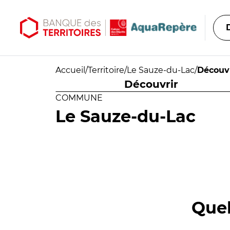
Aller au contenu principal
Aller au menu principal
Accueil
/
Territoire
/
Le Sauze-du-Lac
/
Découvr
Découvrir
COMMUNE
Le Sauze-du-Lac
Quel