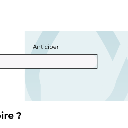
Anticiper
ire ?