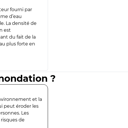
teur fourni par
lume d’eau
e. La densité de
n est
ant du fait de la
u plus forte en
inondation ?
environnement et la
ui peut éroder les
ersonnes. Les
 risques de