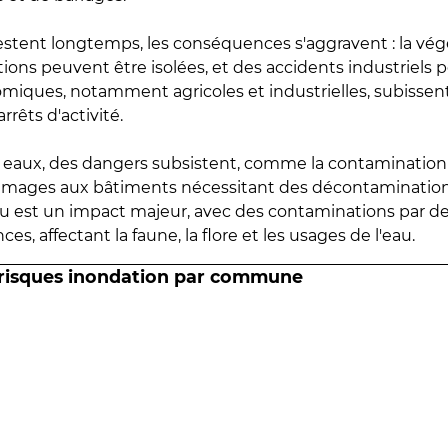
estent longtemps, les conséquences s'aggravent : la vé
tions peuvent être isolées, et des accidents industriels 
omiques, notamment agricoles et industrielles, subissen
rrêts d'activité.
es eaux, des dangers subsistent, comme la contamination
mmages aux bâtiments nécessitant des décontaminations
eau est un impact majeur, avec des contaminations par d
es, affectant la faune, la flore et les usages de l'eau.
 risques inondation par commune