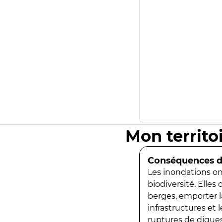
Mon territo
Conséquences de
Les inondations ont
biodiversité. Elles
berges, emporter la
infrastructures et
ruptures de digues