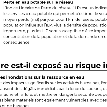
Perte en eau potable sur le réseau
L’Indice Linéaire de Perte du réseau (ILP) est un indica
les services d’eau potable qui permet d’estimer le vo
moyen perdu (m3) par jour pour 1 km de réseau potabl
population influe sur l’ILP. Plus la densité de populatio
importante, plus les ILP sont susceptible d’être import
concentration de la population et de la demande en ea
conséquence.
ire est-il exposé au risque 
s inondations sur la ressource en eau
 des impacts significatifs sur les activités humaines, l'
 causent des dégâts immédiats par la force du courant, q
 faune et la flore, et mettre en danger la sécurité des p
 les biens matériels sont également vulnérables, avec des
 et de barrages.