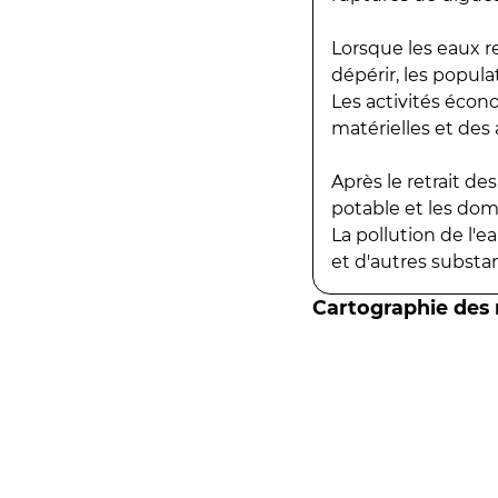
Lorsque les eaux r
dépérir, les popula
Les activités écon
matérielles et des a
Après le retrait d
potable et les do
La pollution de l'
et d'autres substanc
Cartographie des