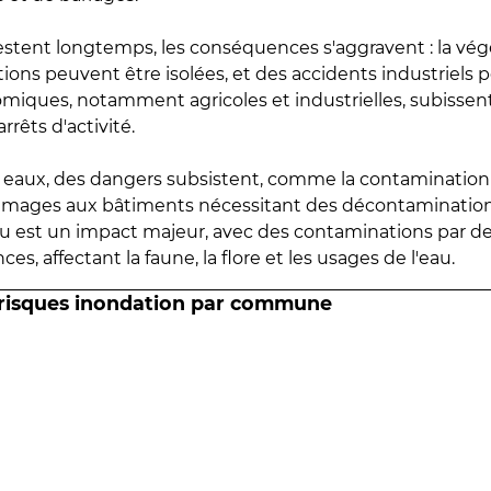
estent longtemps, les conséquences s'aggravent : la vé
tions peuvent être isolées, et des accidents industriels 
omiques, notamment agricoles et industrielles, subissen
rrêts d'activité.
es eaux, des dangers subsistent, comme la contamination
mmages aux bâtiments nécessitant des décontaminations
eau est un impact majeur, avec des contaminations par d
es, affectant la faune, la flore et les usages de l'eau.
 risques inondation par commune