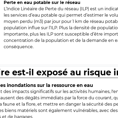
Perte en eau potable sur le réseau
L’Indice Linéaire de Perte du réseau (ILP) est un indica
les services d’eau potable qui permet d’estimer le vo
moyen perdu (m3) par jour pour 1 km de réseau potabl
population influe sur l’ILP. Plus la densité de populatio
importante, plus les ILP sont susceptible d’être import
concentration de la population et de la demande en ea
conséquence.
ire est-il exposé au risque 
s inondations sur la ressource en eau
 des impacts significatifs sur les activités humaines, l'
 causent des dégâts immédiats par la force du courant, q
 faune et la flore, et mettre en danger la sécurité des p
 les biens matériels sont également vulnérables, avec des
 et de barrages.