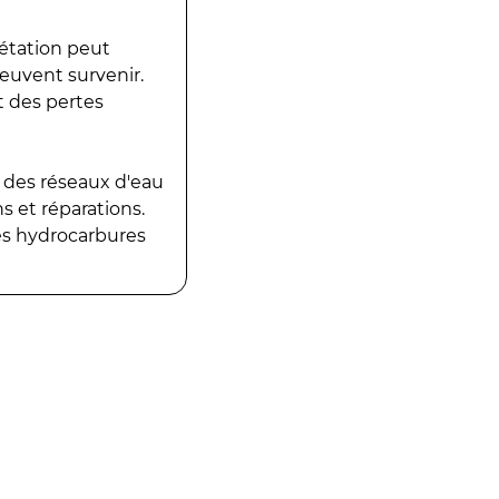
gétation peut
peuvent survenir.
t des pertes
 des réseaux d'eau
 et réparations.
es hydrocarbures