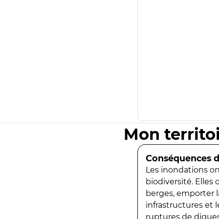
Mon territo
Conséquences de
Les inondations ont
biodiversité. Elles
berges, emporter la
infrastructures et
ruptures de digues