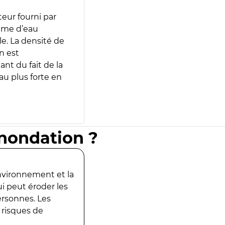
teur fourni par
lume d’eau
e. La densité de
n est
ant du fait de la
u plus forte en
inondation ?
environnement et la
ui peut éroder les
ersonnes. Les
 risques de