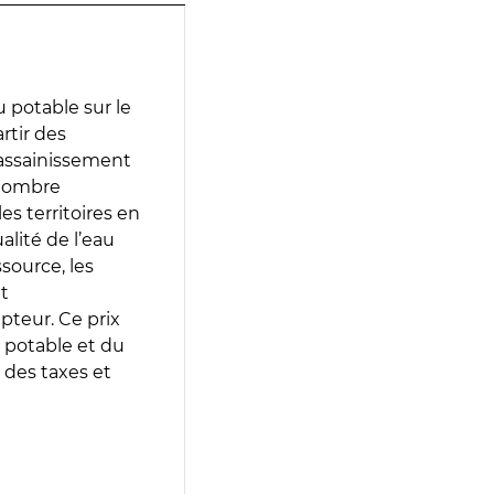
 potable sur le
artir des
d’assainissement
 nombre
es territoires en
lité de l’eau
source, les
t
epteur. Ce prix
 potable et du
 des taxes et