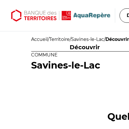
Aller au contenu principal
Aller au menu principal
Accueil
/
Territoire
/
Savines-le-Lac
/
Découvrir
Découvrir
COMMUNE
Savines-le-Lac
Quel