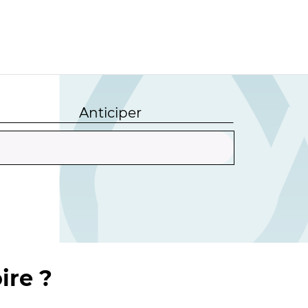
Anticiper
ire ?