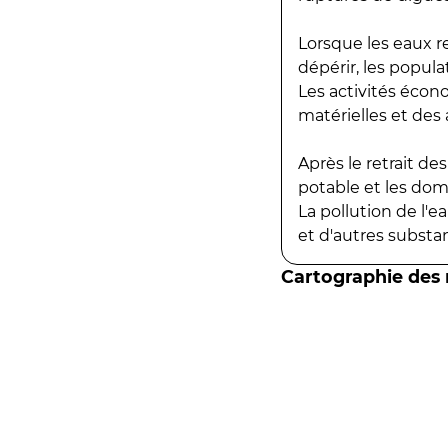
Lorsque les eaux r
dépérir, les popula
Les activités écon
matérielles et des a
Après le retrait d
potable et les do
La pollution de l'
et d'autres substanc
Cartographie des