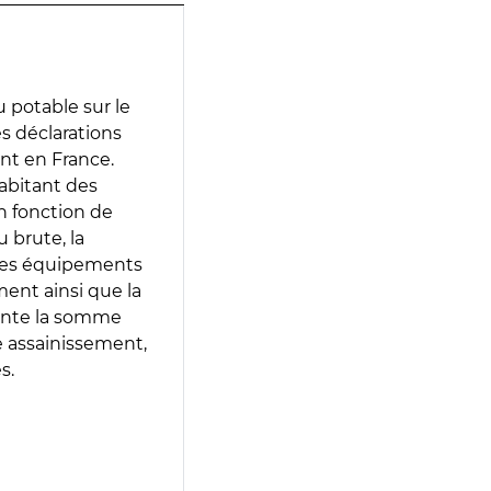
 potable sur le
des déclarations
ent en France.
abitant des
en fonction de
 brute, la
 les équipements
ment ainsi que la
sente la somme
e assainissement,
s.