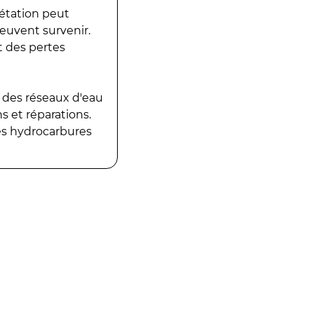
gétation peut
peuvent survenir.
t des pertes
 des réseaux d'eau
 et réparations.
es hydrocarbures