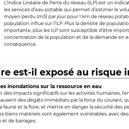
L’Indice Linéaire de Perte du réseau (ILP) est un indica
les services d’eau potable qui permet d’estimer le vo
moyen perdu (m3) par jour pour 1 km de réseau potabl
population influe sur l’ILP. Plus la densité de populatio
importante, plus les ILP sont susceptible d’être import
concentration de la population et de la demande en ea
conséquence.
ire est-il exposé au risque 
s inondations sur la ressource en eau
 des impacts significatifs sur les activités humaines, l'
 causent des dégâts immédiats par la force du courant, q
 faune et la flore, et mettre en danger la sécurité des p
 les biens matériels sont également vulnérables, avec des
 et de barrages.