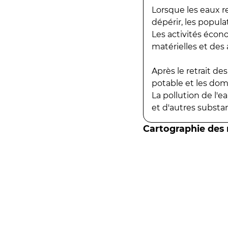
Lorsque les eaux r
dépérir, les popula
Les activités écon
matérielles et des a
Après le retrait d
potable et les do
La pollution de l'
et d'autres substanc
Cartographie des