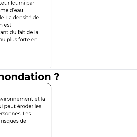
teur fourni par
lume d’eau
e. La densité de
n est
ant du fait de la
u plus forte en
inondation ?
environnement et la
ui peut éroder les
ersonnes. Les
 risques de