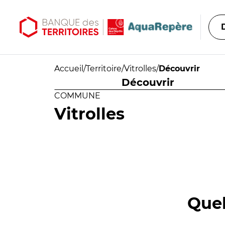
Aller au contenu principal
Aller au menu principal
Accueil
/
Territoire
/
Vitrolles
/
Découvrir
Découvrir
COMMUNE
Vitrolles
Quel