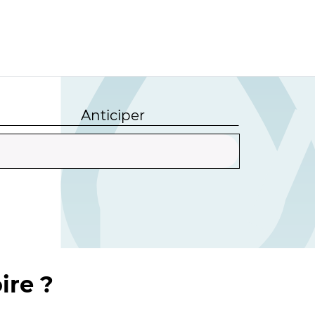
Anticiper
ire ?