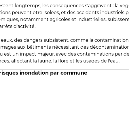
estent longtemps, les conséquences s'aggravent : la vé
tions peuvent être isolées, et des accidents industriels 
omiques, notamment agricoles et industrielles, subissen
rrêts d'activité.
es eaux, des dangers subsistent, comme la contamination
mmages aux bâtiments nécessitant des décontaminations
eau est un impact majeur, avec des contaminations par d
es, affectant la faune, la flore et les usages de l'eau.
 risques inondation par commune