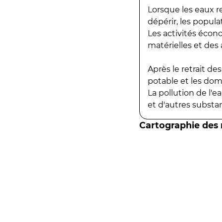
Lorsque les eaux r
dépérir, les popula
Les activités écon
matérielles et des a
Après le retrait d
potable et les do
La pollution de l'
et d'autres substanc
Cartographie des