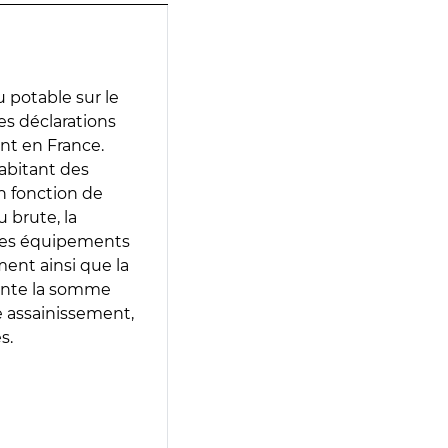
 potable sur le
des déclarations
ent en France.
abitant des
en fonction de
 brute, la
 les équipements
ment ainsi que la
sente la somme
e assainissement,
s.