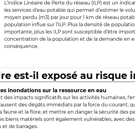
L’Indice Linéaire de Perte du réseau (ILP) est un indica
les services d’eau potable qui permet d’estimer le vo
moyen perdu (m3) par jour pour 1 km de réseau potabl
population influe sur l’ILP. Plus la densité de populatio
importante, plus les ILP sont susceptible d’être import
concentration de la population et de la demande en ea
conséquence.
ire est-il exposé au risque 
s inondations sur la ressource en eau
 des impacts significatifs sur les activités humaines, l'
 causent des dégâts immédiats par la force du courant, q
 faune et la flore, et mettre en danger la sécurité des p
 les biens matériels sont également vulnérables, avec des
 et de barrages.