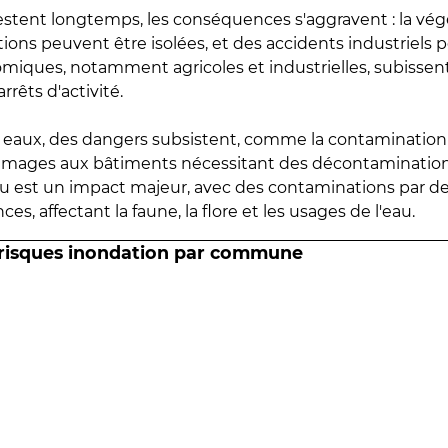
estent longtemps, les conséquences s'aggravent : la vé
tions peuvent être isolées, et des accidents industriels 
omiques, notamment agricoles et industrielles, subissen
rrêts d'activité.
es eaux, des dangers subsistent, comme la contamination
mmages aux bâtiments nécessitant des décontaminations
eau est un impact majeur, avec des contaminations par d
es, affectant la faune, la flore et les usages de l'eau.
 risques inondation par commune