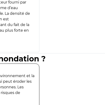
teur fourni par
lume d’eau
e. La densité de
n est
ant du fait de la
u plus forte en
inondation ?
environnement et la
ui peut éroder les
ersonnes. Les
 risques de