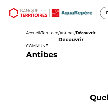
Aller au contenu principal
Aller au menu principal
Accueil
/
Territoire
/
Antibes
/
Découvrir
Découvrir
COMMUNE
Antibes
Quel