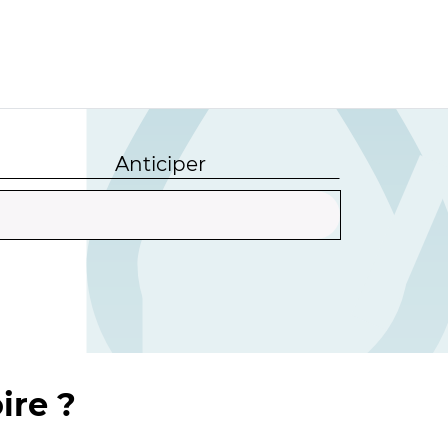
Anticiper
ire ?