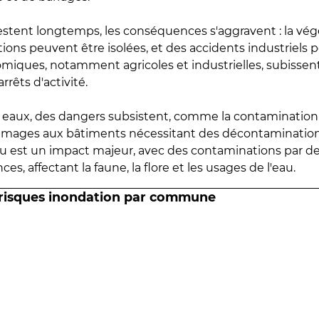
estent longtemps, les conséquences s'aggravent : la vé
tions peuvent être isolées, et des accidents industriels 
omiques, notamment agricoles et industrielles, subissen
rrêts d'activité.
es eaux, des dangers subsistent, comme la contamination
mmages aux bâtiments nécessitant des décontaminations
eau est un impact majeur, avec des contaminations par d
es, affectant la faune, la flore et les usages de l'eau.
 risques inondation par commune