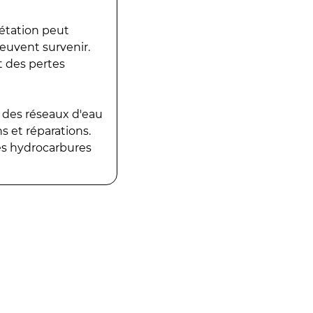
gétation peut
peuvent survenir.
t des pertes
 des réseaux d'eau
 et réparations.
es hydrocarbures