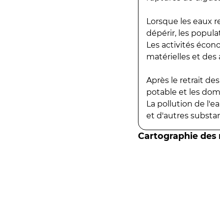
Lorsque les eaux r
dépérir, les popula
Les activités écon
matérielles et des a
Après le retrait d
potable et les do
La pollution de l'
et d'autres substanc
Cartographie des