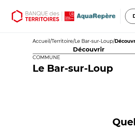
Aller au contenu principal
Aller au menu principal
Accueil
/
Territoire
/
Le Bar-sur-Loup
/
Découvr
Découvrir
COMMUNE
Le Bar-sur-Loup
Quel