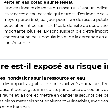
Perte en eau potable sur le réseau
L’Indice Linéaire de Perte du réseau (ILP) est un indica
les services d’eau potable qui permet d’estimer le vo
moyen perdu (m3) par jour pour 1 km de réseau potabl
population influe sur l’ILP. Plus la densité de populatio
importante, plus les ILP sont susceptible d’être import
concentration de la population et de la demande en ea
conséquence.
ire est-il exposé au risque 
s inondations sur la ressource en eau
 des impacts significatifs sur les activités humaines, l'
 causent des dégâts immédiats par la force du courant, q
 faune et la flore, et mettre en danger la sécurité des p
 les biens matériels sont également vulnérables, avec des
 et de barrages.