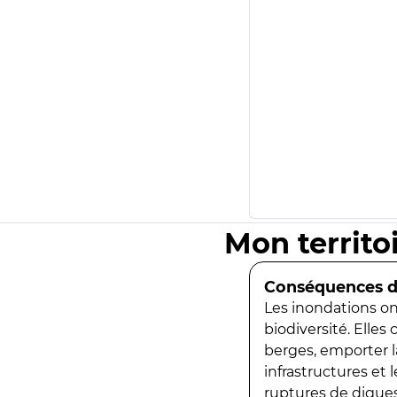
Mon territo
Conséquences de
Les inondations ont
biodiversité. Elles
berges, emporter la
infrastructures et
ruptures de digues