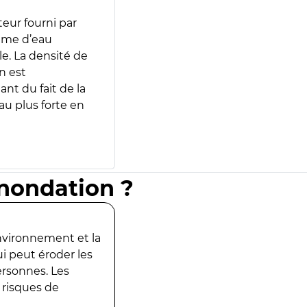
teur fourni par
lume d’eau
e. La densité de
n est
ant du fait de la
u plus forte en
inondation ?
environnement et la
ui peut éroder les
ersonnes. Les
 risques de