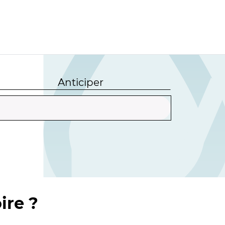
Anticiper
ire ?