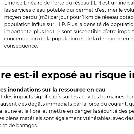
L’Indice Linéaire de Perte du réseau (ILP) est un indica
les services d’eau potable qui permet d’estimer le vo
moyen perdu (m3) par jour pour 1 km de réseau potabl
population influe sur l’ILP. Plus la densité de populatio
importante, plus les ILP sont susceptible d’être import
concentration de la population et de la demande en ea
conséquence.
ire est-il exposé au risque 
s inondations sur la ressource en eau
 des impacts significatifs sur les activités humaines, l'
 causent des dégâts immédiats par la force du courant, q
 faune et la flore, et mettre en danger la sécurité des p
 les biens matériels sont également vulnérables, avec des
 et de barrages.