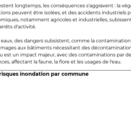
estent longtemps, les conséquences s'aggravent : la vé
tions peuvent être isolées, et des accidents industriels 
omiques, notamment agricoles et industrielles, subissen
rrêts d'activité.
es eaux, des dangers subsistent, comme la contamination
mmages aux bâtiments nécessitant des décontaminations
eau est un impact majeur, avec des contaminations par d
es, affectant la faune, la flore et les usages de l'eau.
 risques inondation par commune