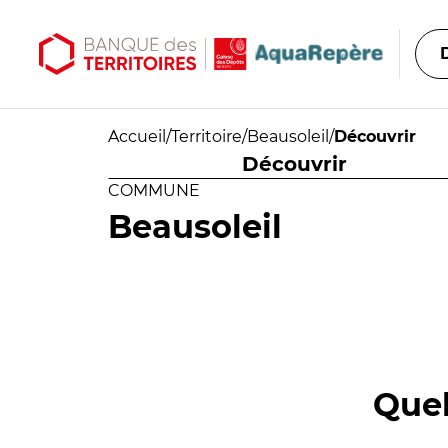
Aller au contenu principal
Aller au menu principal
Accueil
/
Territoire
/
Beausoleil
/
Découvrir
Découvrir
COMMUNE
Beausoleil
Quel