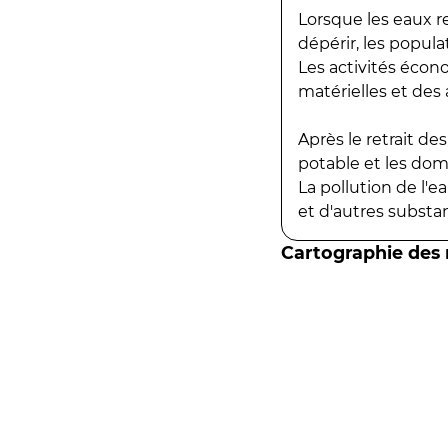
Lorsque les eaux r
dépérir, les popula
Les activités écon
matérielles et des a
Après le retrait d
potable et les do
La pollution de l'
et d'autres substanc
Cartographie des