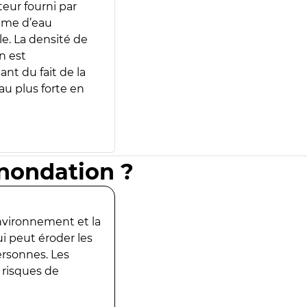
teur fourni par
lume d’eau
e. La densité de
n est
ant du fait de la
u plus forte en
inondation ?
environnement et la
ui peut éroder les
ersonnes. Les
 risques de