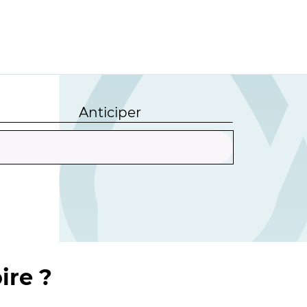
Anticiper
ire ?