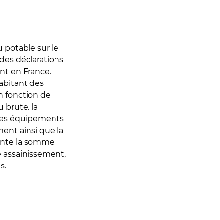
 potable sur le
r des déclarations
ent en France.
abitant des
en fonction de
 brute, la
 les équipements
ment ainsi que la
sente la somme
e assainissement,
s.