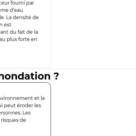
teur fourni par
lume d’eau
e. La densité de
n est
ant du fait de la
u plus forte en
inondation ?
environnement et la
ui peut éroder les
ersonnes. Les
 risques de