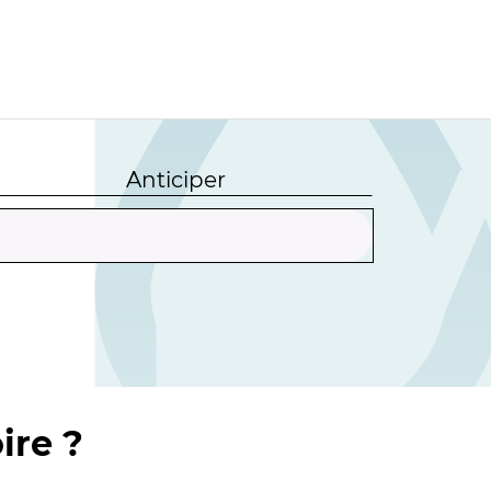
Anticiper
ire ?