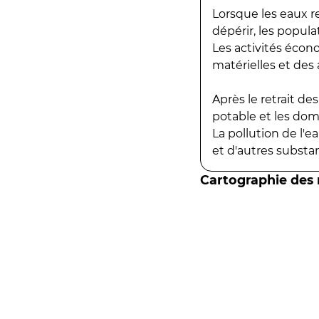
Lorsque les eaux r
dépérir, les popula
Les activités écon
matérielles et des a
Après le retrait d
potable et les do
La pollution de l'
et d'autres substanc
Cartographie des