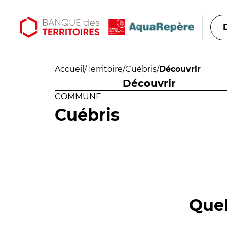
Aller au contenu principal
Aller au menu principal
Accueil
/
Territoire
/
Cuébris
/
Découvrir
Découvrir
COMMUNE
Cuébris
Quel