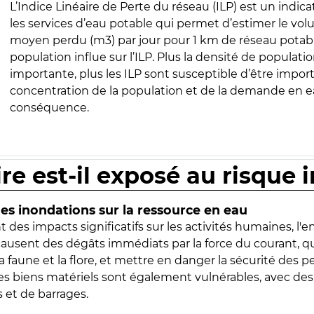
L’Indice Linéaire de Perte du réseau (ILP) est un indica
les services d’eau potable qui permet d’estimer le vo
moyen perdu (m3) par jour pour 1 km de réseau potabl
population influe sur l’ILP. Plus la densité de populatio
importante, plus les ILP sont susceptible d’être import
concentration de la population et de la demande en ea
conséquence.
ire est-il exposé au risque 
s inondations sur la ressource en eau
 des impacts significatifs sur les activités humaines, l'
 causent des dégâts immédiats par la force du courant, q
 faune et la flore, et mettre en danger la sécurité des p
 les biens matériels sont également vulnérables, avec des
 et de barrages.