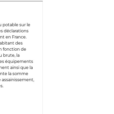
 potable sur le
es déclarations
ent en France.
abitant des
en fonction de
 brute, la
 les équipements
ment ainsi que la
sente la somme
e assainissement,
s.