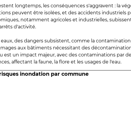
estent longtemps, les conséquences s'aggravent : la vé
tions peuvent être isolées, et des accidents industriels 
omiques, notamment agricoles et industrielles, subissen
rrêts d'activité.
es eaux, des dangers subsistent, comme la contamination
mmages aux bâtiments nécessitant des décontaminations
eau est un impact majeur, avec des contaminations par d
es, affectant la faune, la flore et les usages de l'eau.
 risques inondation par commune