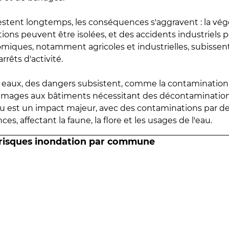
estent longtemps, les conséquences s'aggravent : la vé
tions peuvent être isolées, et des accidents industriels 
omiques, notamment agricoles et industrielles, subissen
rrêts d'activité.
es eaux, des dangers subsistent, comme la contamination
mmages aux bâtiments nécessitant des décontaminations
eau est un impact majeur, avec des contaminations par d
es, affectant la faune, la flore et les usages de l'eau.
 risques inondation par commune