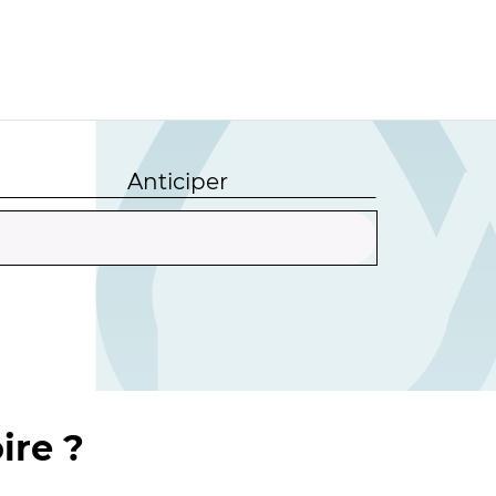
Anticiper
ire ?