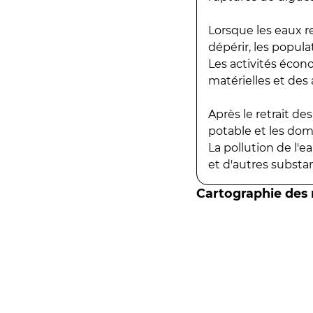
Lorsque les eaux r
dépérir, les popula
Les activités écon
matérielles et des a
Après le retrait d
potable et les do
La pollution de l'
et d'autres substanc
Cartographie des