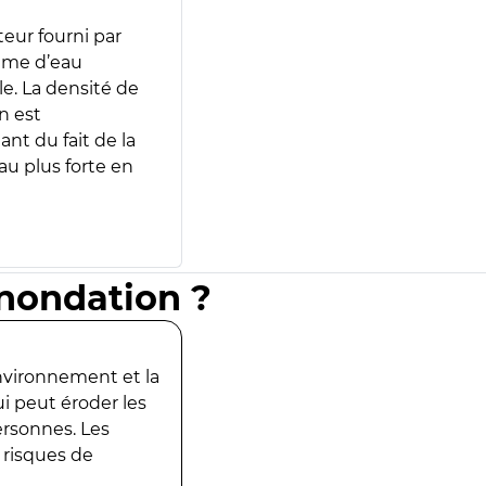
teur fourni par
lume d’eau
e. La densité de
n est
ant du fait de la
u plus forte en
inondation ?
environnement et la
ui peut éroder les
ersonnes. Les
 risques de