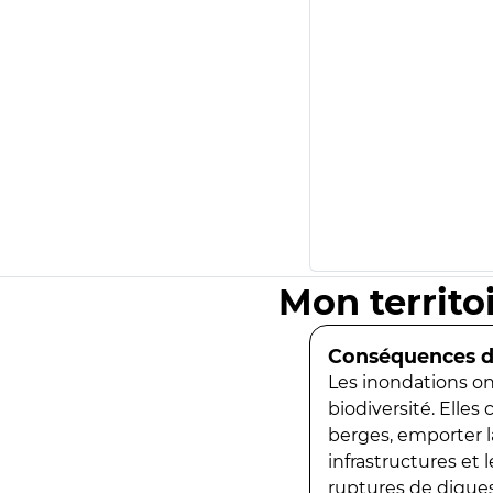
Mon territo
Conséquences de
Les inondations ont
biodiversité. Elles
berges, emporter la
infrastructures et
ruptures de digues