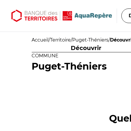
Aller au contenu principal
Aller au menu principal
Accueil
/
Territoire
/
Puget-Théniers
/
Découvr
Découvrir
COMMUNE
Puget-Théniers
Quel