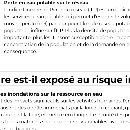
Perte en eau potable sur le réseau
L’Indice Linéaire de Perte du réseau (ILP) est un indica
les services d’eau potable qui permet d’estimer le vo
moyen perdu (m3) par jour pour 1 km de réseau potabl
population influe sur l’ILP. Plus la densité de populatio
importante, plus les ILP sont susceptible d’être import
concentration de la population et de la demande en ea
conséquence.
ire est-il exposé au risque 
s inondations sur la ressource en eau
 des impacts significatifs sur les activités humaines, l'
 causent des dégâts immédiats par la force du courant, q
 faune et la flore, et mettre en danger la sécurité des p
 les biens matériels sont également vulnérables, avec des
 et de barrages.