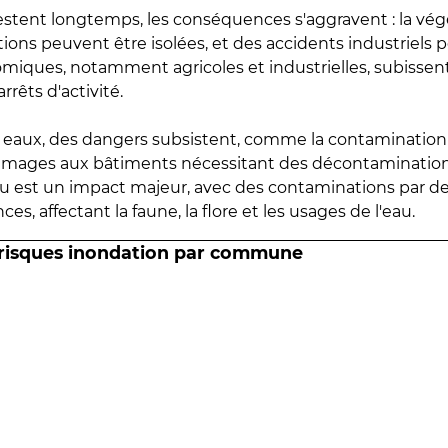
estent longtemps, les conséquences s'aggravent : la vé
tions peuvent être isolées, et des accidents industriels 
omiques, notamment agricoles et industrielles, subissen
rrêts d'activité.
es eaux, des dangers subsistent, comme la contamination
mmages aux bâtiments nécessitant des décontaminations
eau est un impact majeur, avec des contaminations par d
es, affectant la faune, la flore et les usages de l'eau.
 risques inondation par commune