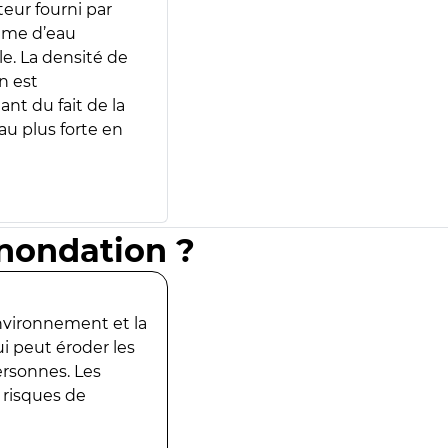
teur fourni par
lume d’eau
e. La densité de
n est
ant du fait de la
u plus forte en
inondation ?
environnement et la
ui peut éroder les
ersonnes. Les
 risques de