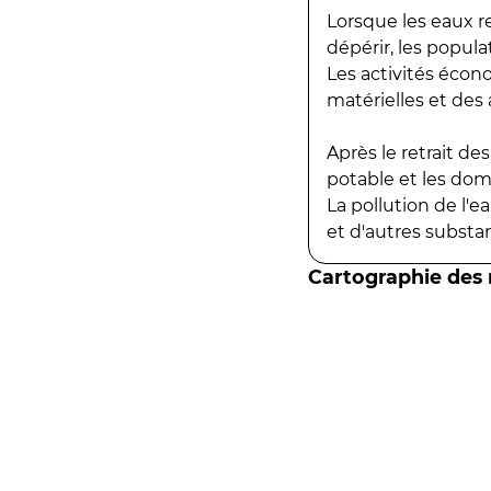
Lorsque les eaux r
dépérir, les popula
Les activités écon
matérielles et des a
Après le retrait d
potable et les do
La pollution de l'
et d'autres substanc
Cartographie des