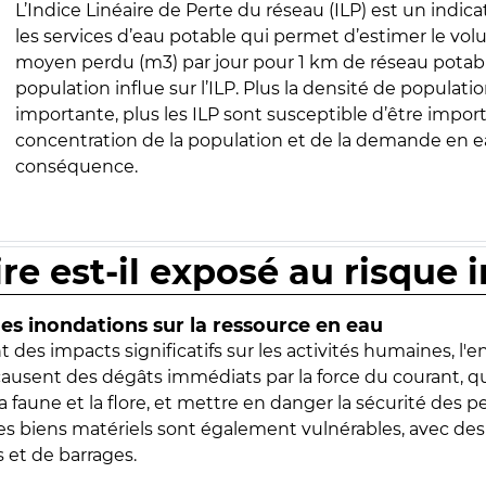
L’Indice Linéaire de Perte du réseau (ILP) est un indica
les services d’eau potable qui permet d’estimer le vo
moyen perdu (m3) par jour pour 1 km de réseau potabl
population influe sur l’ILP. Plus la densité de populatio
importante, plus les ILP sont susceptible d’être import
concentration de la population et de la demande en ea
conséquence.
ire est-il exposé au risque 
s inondations sur la ressource en eau
 des impacts significatifs sur les activités humaines, l'
 causent des dégâts immédiats par la force du courant, q
 faune et la flore, et mettre en danger la sécurité des p
 les biens matériels sont également vulnérables, avec des
 et de barrages.