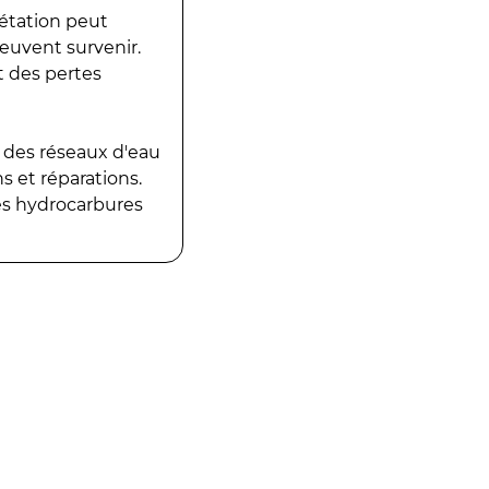
gétation peut
peuvent survenir.
t des pertes
 des réseaux d'eau
 et réparations.
es hydrocarbures