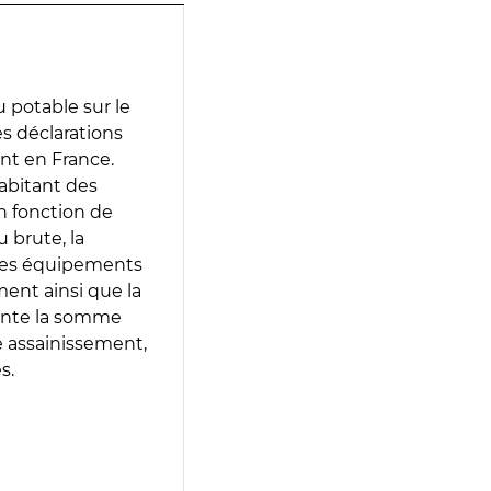
 potable sur le
es déclarations
ent en France.
abitant des
en fonction de
 brute, la
 les équipements
ment ainsi que la
sente la somme
e assainissement,
s.