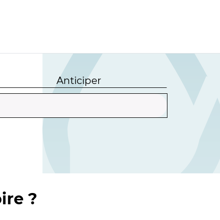
Anticiper
ire ?