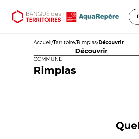
Aller au contenu principal
Aller au menu principal
Accueil
/
Territoire
/
Rimplas
/
Découvrir
Découvrir
COMMUNE
Rimplas
Quel