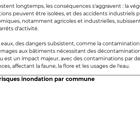
estent longtemps, les conséquences s'aggravent : la vé
tions peuvent être isolées, et des accidents industriels 
omiques, notamment agricoles et industrielles, subissen
rrêts d'activité.
es eaux, des dangers subsistent, comme la contamination
mmages aux bâtiments nécessitant des décontaminations
eau est un impact majeur, avec des contaminations par d
es, affectant la faune, la flore et les usages de l'eau.
 risques inondation par commune