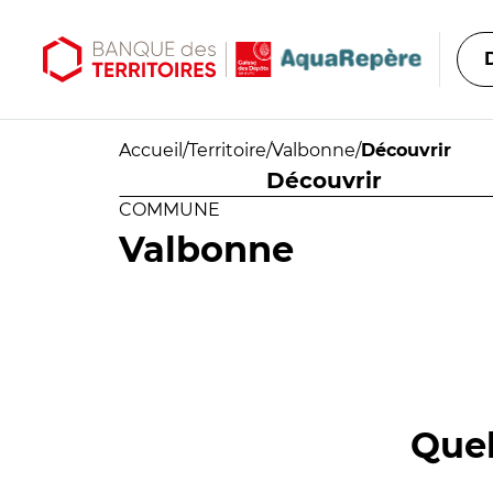
Aller au contenu principal
Aller au menu principal
Accueil
/
Territoire
/
Valbonne
/
Découvrir
Découvrir
COMMUNE
Valbonne
Quel