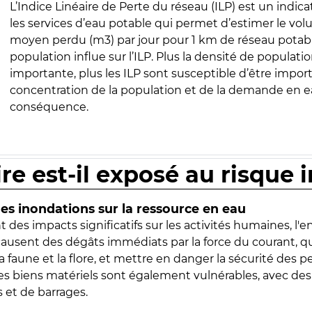
L’Indice Linéaire de Perte du réseau (ILP) est un indica
les services d’eau potable qui permet d’estimer le vo
moyen perdu (m3) par jour pour 1 km de réseau potabl
population influe sur l’ILP. Plus la densité de populatio
importante, plus les ILP sont susceptible d’être import
concentration de la population et de la demande en ea
conséquence.
ire est-il exposé au risque 
s inondations sur la ressource en eau
 des impacts significatifs sur les activités humaines, l'
 causent des dégâts immédiats par la force du courant, q
 faune et la flore, et mettre en danger la sécurité des p
 les biens matériels sont également vulnérables, avec des
 et de barrages.