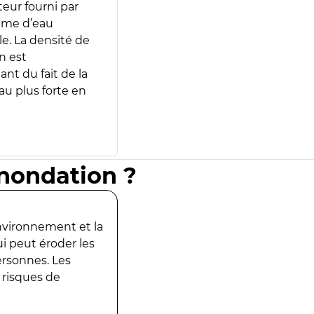
teur fourni par
lume d’eau
e. La densité de
n est
ant du fait de la
u plus forte en
inondation ?
environnement et la
ui peut éroder les
ersonnes. Les
 risques de