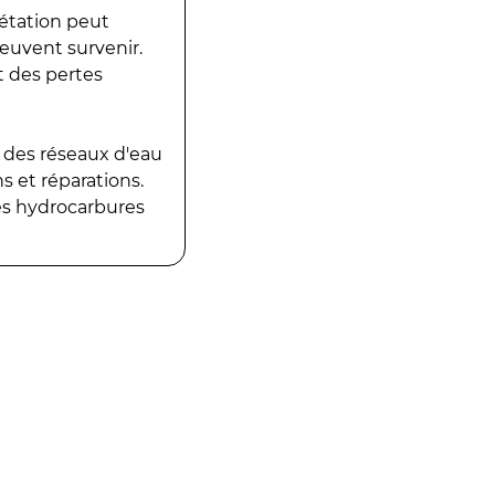
gétation peut
peuvent survenir.
t des pertes
 des réseaux d'eau
 et réparations.
es hydrocarbures