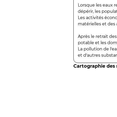
Lorsque les eaux r
dépérir, les popula
Les activités écon
matérielles et des a
Après le retrait d
potable et les do
La pollution de l'
et d'autres substanc
Cartographie des