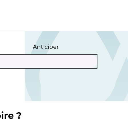
Anticiper
ire ?