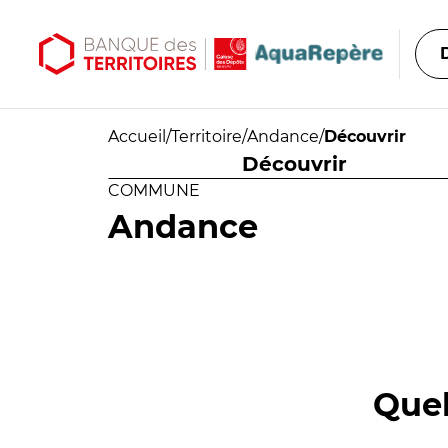
Aller au contenu principal
Aller au menu principal
Accueil
/
Territoire
/
Andance
/
Découvrir
Découvrir
COMMUNE
Andance
Quel