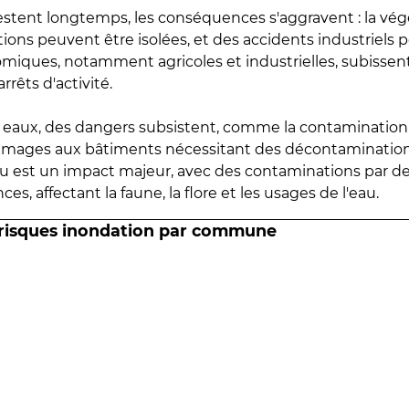
estent longtemps, les conséquences s'aggravent : la vé
tions peuvent être isolées, et des accidents industriels 
omiques, notamment agricoles et industrielles, subissen
rrêts d'activité.
es eaux, des dangers subsistent, comme la contamination
mmages aux bâtiments nécessitant des décontaminations
eau est un impact majeur, avec des contaminations par d
es, affectant la faune, la flore et les usages de l'eau.
 risques inondation par commune