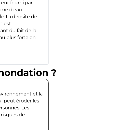
teur fourni par
lume d’eau
e. La densité de
n est
ant du fait de la
u plus forte en
inondation ?
environnement et la
ui peut éroder les
ersonnes. Les
 risques de