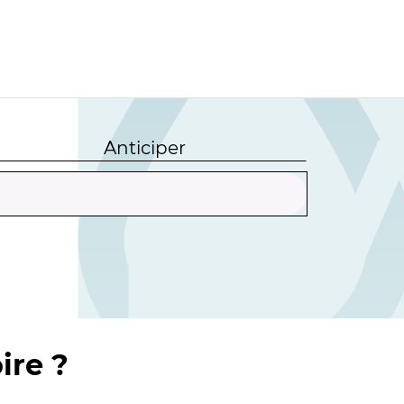
Anticiper
ire ?