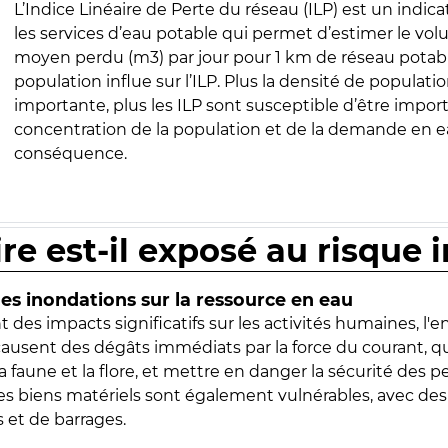
L’Indice Linéaire de Perte du réseau (ILP) est un indica
les services d’eau potable qui permet d’estimer le vo
moyen perdu (m3) par jour pour 1 km de réseau potabl
population influe sur l’ILP. Plus la densité de populatio
importante, plus les ILP sont susceptible d’être import
concentration de la population et de la demande en ea
conséquence.
ire est-il exposé au risque 
s inondations sur la ressource en eau
 des impacts significatifs sur les activités humaines, l'
 causent des dégâts immédiats par la force du courant, q
 faune et la flore, et mettre en danger la sécurité des p
 les biens matériels sont également vulnérables, avec des
 et de barrages.