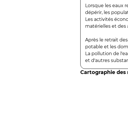
Lorsque les eaux r
dépérir, les popula
Les activités écon
matérielles et des a
Après le retrait d
potable et les do
La pollution de l'
et d'autres substanc
Cartographie des