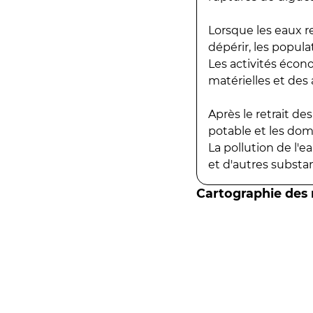
Lorsque les eaux r
dépérir, les popula
Les activités écon
matérielles et des a
Après le retrait d
potable et les do
La pollution de l'
et d'autres substanc
Cartographie des