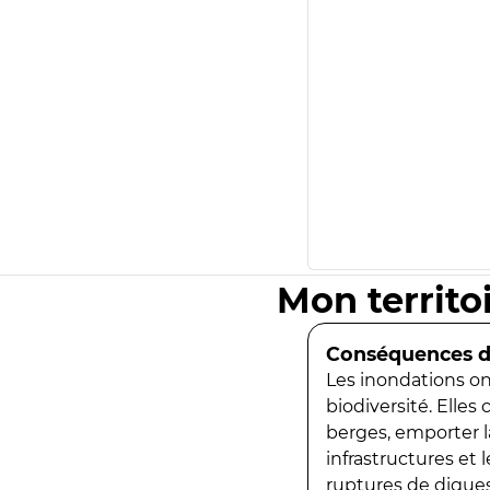
Mon territo
Conséquences de
Les inondations ont
biodiversité. Elles
berges, emporter la
infrastructures et
ruptures de digues