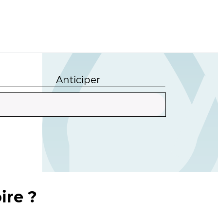
Anticiper
ire ?