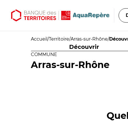
Aller au contenu principal
Aller au menu principal
Accueil
/
Territoire
/
Arras-sur-Rhône
/
Découvr
Découvrir
COMMUNE
Arras-sur-Rhône
Quel