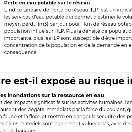
Perte en eau potable sur le réseau
L’Indice Linéaire de Perte du réseau (ILP) est un indica
les services d’eau potable qui permet d’estimer le vo
moyen perdu (m3) par jour pour 1 km de réseau potabl
population influe sur l’ILP. Plus la densité de populatio
importante, plus les ILP sont susceptible d’être import
concentration de la population et de la demande en ea
conséquence.
ire est-il exposé au risque 
s inondations sur la ressource en eau
 des impacts significatifs sur les activités humaines, l'
 causent des dégâts immédiats par la force du courant, q
 faune et la flore, et mettre en danger la sécurité des p
 les biens matériels sont également vulnérables, avec des
 et de barrages.