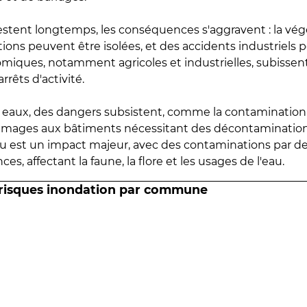
estent longtemps, les conséquences s'aggravent : la vé
tions peuvent être isolées, et des accidents industriels 
omiques, notamment agricoles et industrielles, subissen
rrêts d'activité.
es eaux, des dangers subsistent, comme la contamination
mmages aux bâtiments nécessitant des décontaminations
eau est un impact majeur, avec des contaminations par d
es, affectant la faune, la flore et les usages de l'eau.
 risques inondation par commune