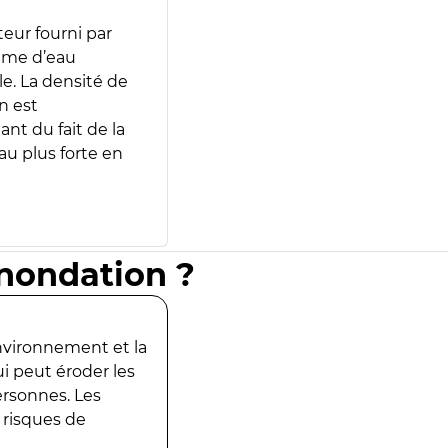
teur fourni par
lume d’eau
e. La densité de
n est
ant du fait de la
u plus forte en
inondation ?
environnement et la
ui peut éroder les
ersonnes. Les
 risques de