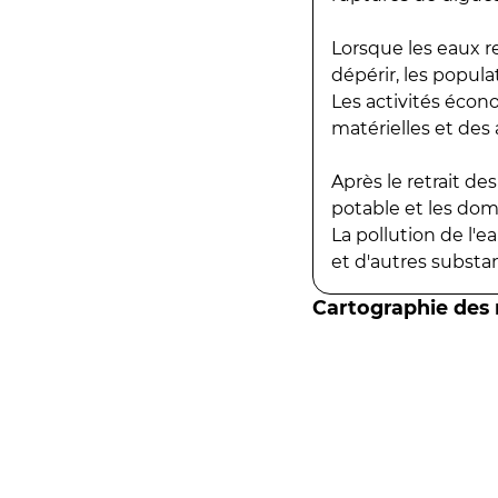
Lorsque les eaux r
dépérir, les popula
Les activités écon
matérielles et des a
Après le retrait d
potable et les do
La pollution de l'
et d'autres substanc
Cartographie des