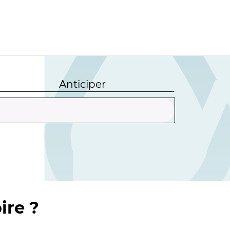
Anticiper
ire ?