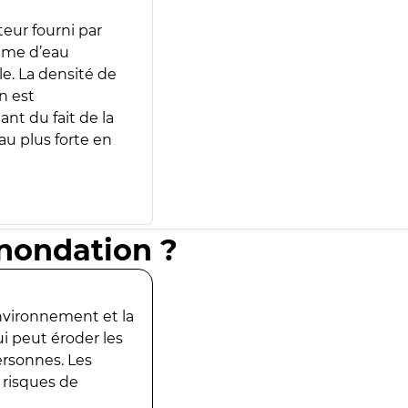
teur fourni par
lume d’eau
e. La densité de
n est
ant du fait de la
u plus forte en
inondation ?
environnement et la
ui peut éroder les
ersonnes. Les
 risques de