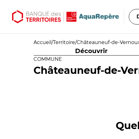
Aller au contenu principal
Aller au menu principal
Accueil
/
Territoire
/
Châteauneuf-de-Vernou
Découvrir
COMMUNE
Châteauneuf-de-Ve
Quel