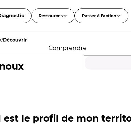
Diagnostic
Ressources
Passer à l'action
x
/
Découvrir
Comprendre
rnoux
 est le profil de mon territo