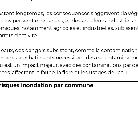
estent longtemps, les conséquences s'aggravent : la vé
tions peuvent être isolées, et des accidents industriels 
omiques, notamment agricoles et industrielles, subissen
rrêts d'activité.
es eaux, des dangers subsistent, comme la contamination
mmages aux bâtiments nécessitant des décontaminations
eau est un impact majeur, avec des contaminations par d
es, affectant la faune, la flore et les usages de l'eau.
 risques inondation par commune