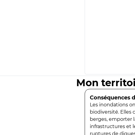
Mon territo
Conséquences de
Les inondations ont
biodiversité. Elles
berges, emporter la
infrastructures et
ruptures de digues