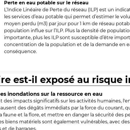
Perte en eau potable sur le réseau
L’Indice Linéaire de Perte du réseau (ILP) est un indica
les services d’eau potable qui permet d’estimer le vo
moyen perdu (m3) par jour pour 1 km de réseau potabl
population influe sur l’ILP. Plus la densité de populatio
importante, plus les ILP sont susceptible d’être import
concentration de la population et de la demande en ea
conséquence.
ire est-il exposé au risque 
s inondations sur la ressource en eau
 des impacts significatifs sur les activités humaines, l'
 causent des dégâts immédiats par la force du courant, q
 faune et la flore, et mettre en danger la sécurité des p
 les biens matériels sont également vulnérables, avec des
 et de barrages.