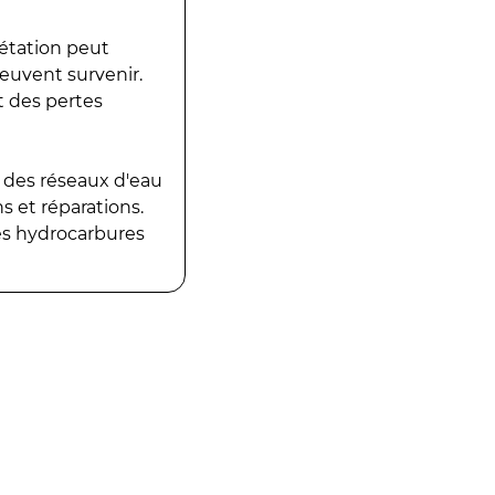
gétation peut
peuvent survenir.
t des pertes
 des réseaux d'eau
 et réparations.
es hydrocarbures