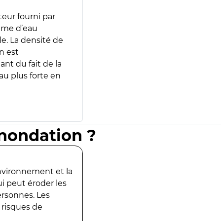
teur fourni par
lume d’eau
e. La densité de
n est
ant du fait de la
u plus forte en
inondation ?
environnement et la
ui peut éroder les
ersonnes. Les
 risques de