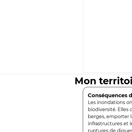
Mon territo
Conséquences de
Les inondations ont
biodiversité. Elles
berges, emporter la
infrastructures et
ruptures de digues