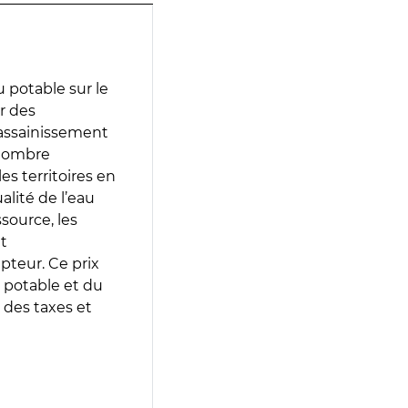
 potable sur le
ir des
d’assainissement
 nombre
es territoires en
lité de l’eau
source, les
t
epteur. Ce prix
 potable et du
 des taxes et