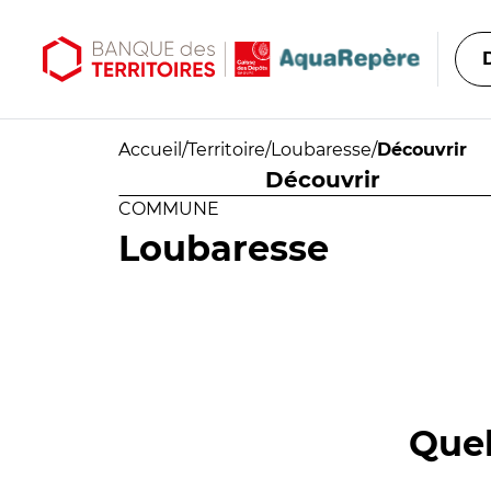
Aller au contenu principal
Aller au menu principal
Accueil
/
Territoire
/
Loubaresse
/
Découvrir
Découvrir
COMMUNE
Loubaresse
Quel