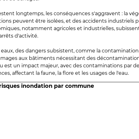
estent longtemps, les conséquences s'aggravent : la vé
tions peuvent être isolées, et des accidents industriels 
omiques, notamment agricoles et industrielles, subissen
rrêts d'activité.
es eaux, des dangers subsistent, comme la contamination
mmages aux bâtiments nécessitant des décontaminations
eau est un impact majeur, avec des contaminations par d
es, affectant la faune, la flore et les usages de l'eau.
 risques inondation par commune