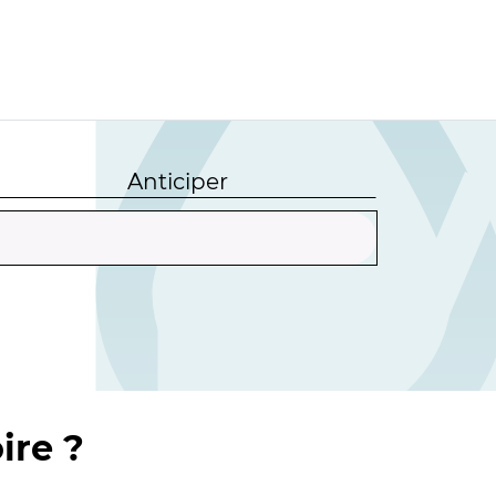
Anticiper
ire ?