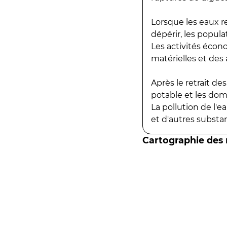
Lorsque les eaux r
dépérir, les popula
Les activités écon
matérielles et des a
Après le retrait d
potable et les do
La pollution de l'
et d'autres substanc
Cartographie des