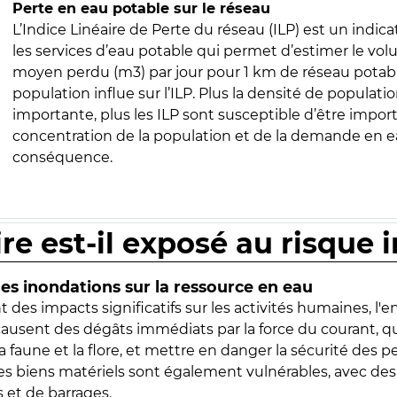
Perte en eau potable sur le réseau
L’Indice Linéaire de Perte du réseau (ILP) est un indica
les services d’eau potable qui permet d’estimer le vo
moyen perdu (m3) par jour pour 1 km de réseau potabl
population influe sur l’ILP. Plus la densité de populatio
importante, plus les ILP sont susceptible d’être import
concentration de la population et de la demande en ea
conséquence.
ire est-il exposé au risque 
s inondations sur la ressource en eau
 des impacts significatifs sur les activités humaines, l'
 causent des dégâts immédiats par la force du courant, q
 faune et la flore, et mettre en danger la sécurité des p
 les biens matériels sont également vulnérables, avec des
 et de barrages.