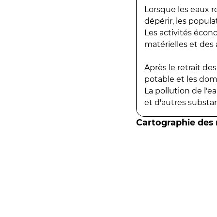
Lorsque les eaux r
dépérir, les popula
Les activités écon
matérielles et des a
Après le retrait d
potable et les do
La pollution de l'
et d'autres substanc
Cartographie des