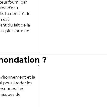
teur fourni par
lume d’eau
e. La densité de
n est
ant du fait de la
u plus forte en
inondation ?
environnement et la
ui peut éroder les
ersonnes. Les
 risques de