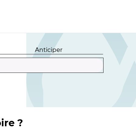
Anticiper
ire ?