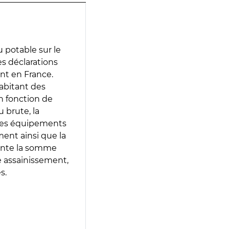
 potable sur le
des déclarations
ent en France.
abitant des
en fonction de
 brute, la
 les équipements
ment ainsi que la
sente la somme
e assainissement,
s.