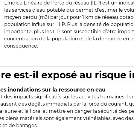
L’Indice Linéaire de Perte du réseau (ILP) est un indica
les services d’eau potable qui permet d’estimer le vo
moyen perdu (m3) par jour pour 1 km de réseau potabl
population influe sur l’ILP. Plus la densité de populatio
importante, plus les ILP sont susceptible d’être import
concentration de la population et de la demande en ea
conséquence.
ire est-il exposé au risque 
s inondations sur la ressource en eau
 des impacts significatifs sur les activités humaines, l'
 causent des dégâts immédiats par la force du courant, q
 faune et la flore, et mettre en danger la sécurité des p
 les biens matériels sont également vulnérables, avec des
 et de barrages.