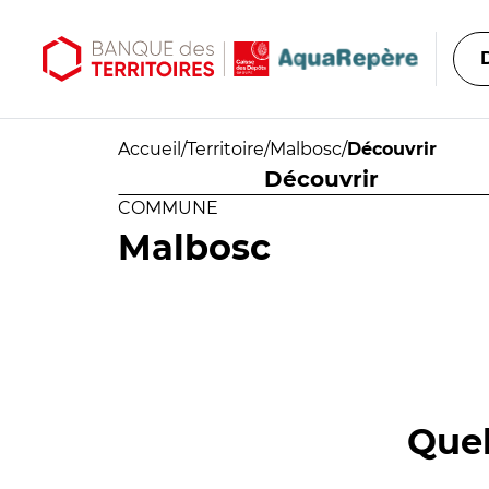
Aller au contenu principal
Aller au menu principal
Accueil
/
Territoire
/
Malbosc
/
Découvrir
Découvrir
COMMUNE
Malbosc
Quel