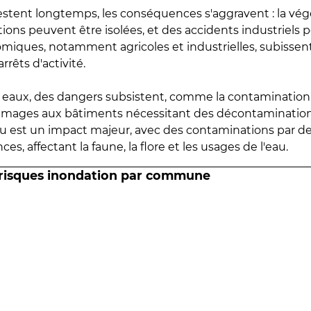
estent longtemps, les conséquences s'aggravent : la vé
tions peuvent être isolées, et des accidents industriels 
omiques, notamment agricoles et industrielles, subissen
rrêts d'activité.
es eaux, des dangers subsistent, comme la contamination
mmages aux bâtiments nécessitant des décontaminations
eau est un impact majeur, avec des contaminations par d
es, affectant la faune, la flore et les usages de l'eau.
 risques inondation par commune