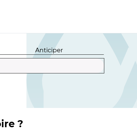
Anticiper
ire ?