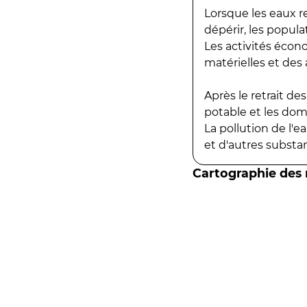
Lorsque les eaux r
dépérir, les popula
Les activités écon
matérielles et des a
Après le retrait d
potable et les do
La pollution de l'
et d'autres substanc
Cartographie des