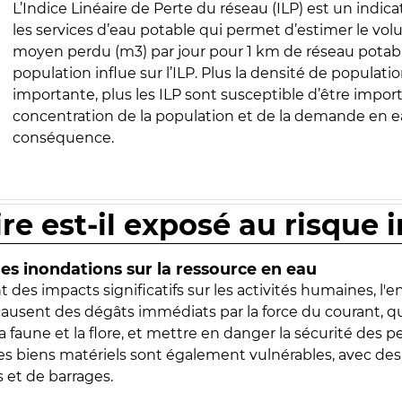
L’Indice Linéaire de Perte du réseau (ILP) est un indica
les services d’eau potable qui permet d’estimer le vo
moyen perdu (m3) par jour pour 1 km de réseau potabl
population influe sur l’ILP. Plus la densité de populatio
importante, plus les ILP sont susceptible d’être import
concentration de la population et de la demande en ea
conséquence.
ire est-il exposé au risque 
s inondations sur la ressource en eau
 des impacts significatifs sur les activités humaines, l'
 causent des dégâts immédiats par la force du courant, q
 faune et la flore, et mettre en danger la sécurité des p
 les biens matériels sont également vulnérables, avec des
 et de barrages.