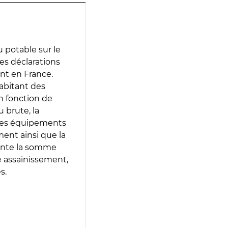
 potable sur le
des déclarations
ent en France.
abitant des
en fonction de
 brute, la
 les équipements
ment ainsi que la
sente la somme
e assainissement,
s.