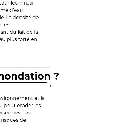
teur fourni par
lume d’eau
e. La densité de
n est
ant du fait de la
u plus forte en
inondation ?
environnement et la
ui peut éroder les
ersonnes. Les
 risques de