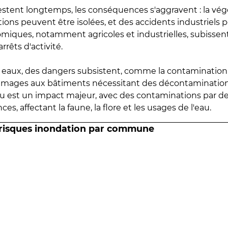
estent longtemps, les conséquences s'aggravent : la vé
tions peuvent être isolées, et des accidents industriels 
omiques, notamment agricoles et industrielles, subissen
rrêts d'activité.
es eaux, des dangers subsistent, comme la contamination
mmages aux bâtiments nécessitant des décontaminations
eau est un impact majeur, avec des contaminations par d
es, affectant la faune, la flore et les usages de l'eau.
 risques inondation par commune