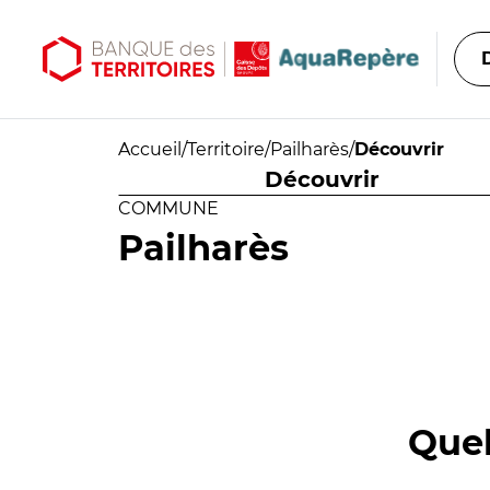
Aller au contenu principal
Aller au menu principal
Accueil
/
Territoire
/
Pailharès
/
Découvrir
Découvrir
COMMUNE
Pailharès
Quel