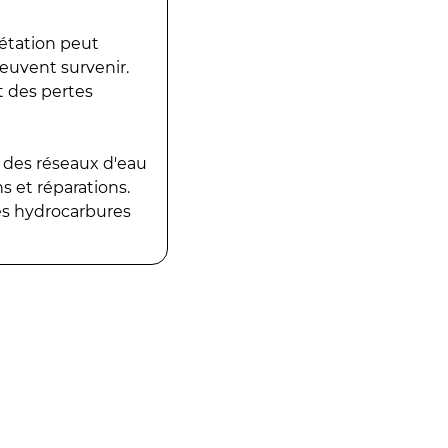
gétation peut
peuvent survenir.
t des pertes
 des réseaux d'eau
 et réparations.
es hydrocarbures