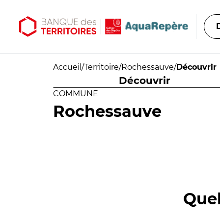
Aller au contenu principal
Aller au menu principal
Accueil
/
Territoire
/
Rochessauve
/
Découvrir
Découvrir
COMMUNE
Rochessauve
Quel