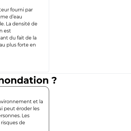
teur fourni par
lume d’eau
e. La densité de
n est
ant du fait de la
u plus forte en
inondation ?
environnement et la
ui peut éroder les
ersonnes. Les
 risques de