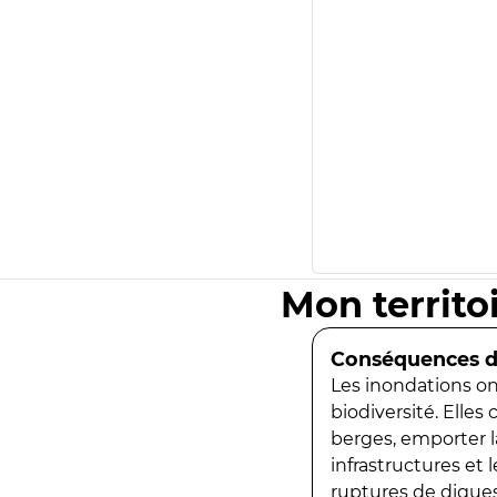
Mon territo
Conséquences de
Les inondations ont
biodiversité. Elles
berges, emporter la
infrastructures et
ruptures de digues