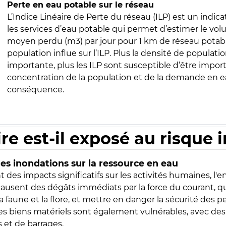
Perte en eau potable sur le réseau
L’Indice Linéaire de Perte du réseau (ILP) est un indica
les services d’eau potable qui permet d’estimer le vo
moyen perdu (m3) par jour pour 1 km de réseau potabl
population influe sur l’ILP. Plus la densité de populatio
importante, plus les ILP sont susceptible d’être import
concentration de la population et de la demande en ea
conséquence.
ire est-il exposé au risque 
s inondations sur la ressource en eau
 des impacts significatifs sur les activités humaines, l'
 causent des dégâts immédiats par la force du courant, q
 faune et la flore, et mettre en danger la sécurité des p
 les biens matériels sont également vulnérables, avec des
 et de barrages.