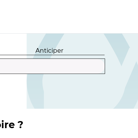
Anticiper
ire ?