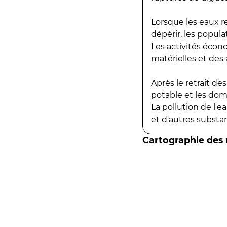
Lorsque les eaux r
dépérir, les popula
Les activités écon
matérielles et des a
Après le retrait d
potable et les do
La pollution de l'
et d'autres substanc
Cartographie des