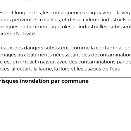
estent longtemps, les conséquences s'aggravent : la vé
tions peuvent être isolées, et des accidents industriels 
omiques, notamment agricoles et industrielles, subissen
rrêts d'activité.
es eaux, des dangers subsistent, comme la contamination
mmages aux bâtiments nécessitant des décontaminations
eau est un impact majeur, avec des contaminations par d
es, affectant la faune, la flore et les usages de l'eau.
 risques inondation par commune