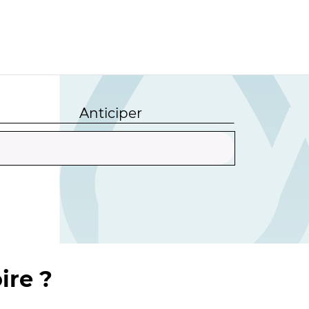
Anticiper
ire ?