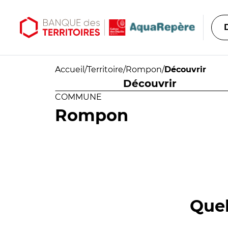
Aller au contenu principal
Aller au menu principal
Accueil
/
Territoire
/
Rompon
/
Découvrir
Découvrir
COMMUNE
Rompon
Quel