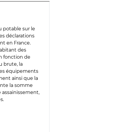
 potable sur le
des déclarations
ent en France.
abitant des
en fonction de
 brute, la
 les équipements
ment ainsi que la
sente la somme
e assainissement,
s.