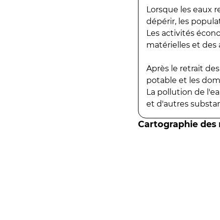
Lorsque les eaux r
dépérir, les popula
Les activités écon
matérielles et des a
Après le retrait d
potable et les do
La pollution de l'
et d'autres substanc
Cartographie des