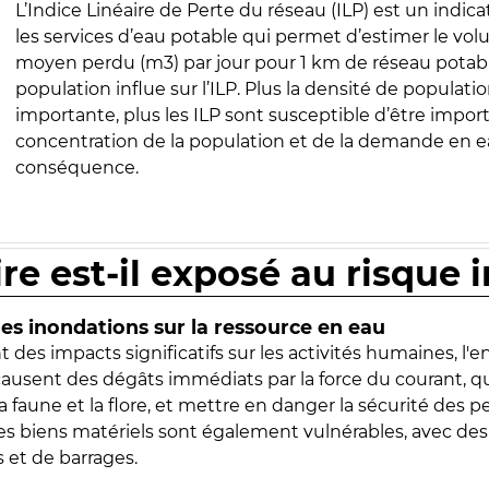
L’Indice Linéaire de Perte du réseau (ILP) est un indica
les services d’eau potable qui permet d’estimer le vo
moyen perdu (m3) par jour pour 1 km de réseau potabl
population influe sur l’ILP. Plus la densité de populatio
importante, plus les ILP sont susceptible d’être import
concentration de la population et de la demande en ea
conséquence.
ire est-il exposé au risque 
s inondations sur la ressource en eau
 des impacts significatifs sur les activités humaines, l'
 causent des dégâts immédiats par la force du courant, q
 faune et la flore, et mettre en danger la sécurité des p
 les biens matériels sont également vulnérables, avec des
 et de barrages.