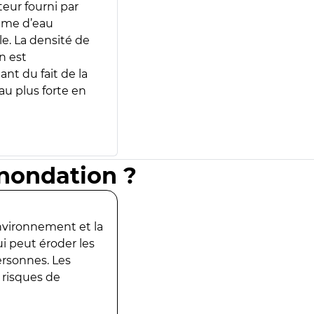
teur fourni par
lume d’eau
e. La densité de
n est
ant du fait de la
u plus forte en
inondation ?
environnement et la
ui peut éroder les
ersonnes. Les
 risques de