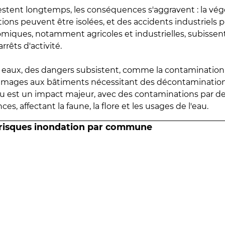
estent longtemps, les conséquences s'aggravent : la vé
tions peuvent être isolées, et des accidents industriels 
omiques, notamment agricoles et industrielles, subissen
rrêts d'activité.
es eaux, des dangers subsistent, comme la contamination
mmages aux bâtiments nécessitant des décontaminations
eau est un impact majeur, avec des contaminations par d
es, affectant la faune, la flore et les usages de l'eau.
 risques inondation par commune