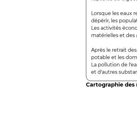
Lorsque les eaux r
dépérir, les popula
Les activités écon
matérielles et des a
Après le retrait d
potable et les do
La pollution de l'
et d'autres substanc
Cartographie des