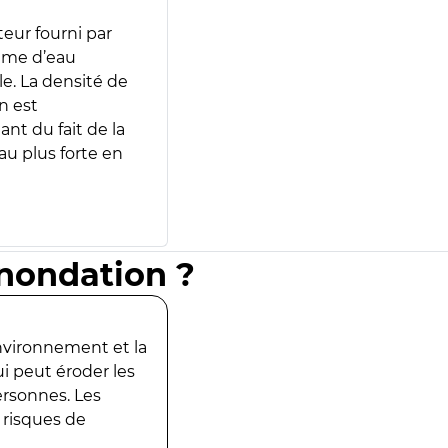
teur fourni par
lume d’eau
e. La densité de
n est
ant du fait de la
u plus forte en
inondation ?
environnement et la
ui peut éroder les
ersonnes. Les
 risques de