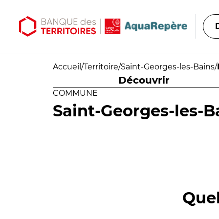
Aller au contenu principal
Aller au menu principal
Accueil
/
Territoire
/
Saint-Georges-les-Bains
/
Découvrir
COMMUNE
Saint-Georges-les-B
Quel