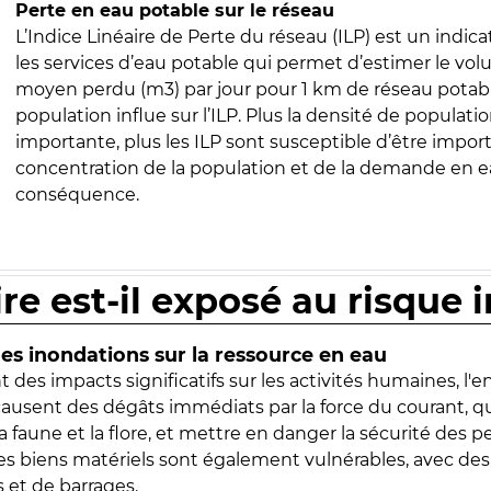
Perte en eau potable sur le réseau
L’Indice Linéaire de Perte du réseau (ILP) est un indica
les services d’eau potable qui permet d’estimer le vo
moyen perdu (m3) par jour pour 1 km de réseau potabl
population influe sur l’ILP. Plus la densité de populatio
importante, plus les ILP sont susceptible d’être import
concentration de la population et de la demande en ea
conséquence.
ire est-il exposé au risque 
s inondations sur la ressource en eau
 des impacts significatifs sur les activités humaines, l'
 causent des dégâts immédiats par la force du courant, q
 faune et la flore, et mettre en danger la sécurité des p
 les biens matériels sont également vulnérables, avec des
 et de barrages.