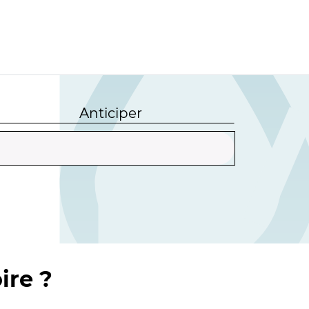
Anticiper
ire ?