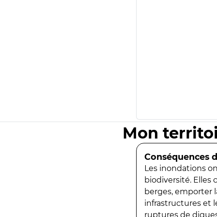
Mon territo
Conséquences de
Les inondations ont
biodiversité. Elles
berges, emporter la
infrastructures et
ruptures de digues