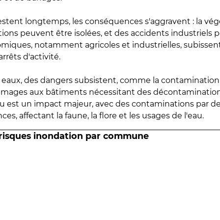
estent longtemps, les conséquences s'aggravent : la vé
tions peuvent être isolées, et des accidents industriels 
omiques, notamment agricoles et industrielles, subissen
rrêts d'activité.
es eaux, des dangers subsistent, comme la contamination
mmages aux bâtiments nécessitant des décontaminations
eau est un impact majeur, avec des contaminations par d
es, affectant la faune, la flore et les usages de l'eau.
 risques inondation par commune