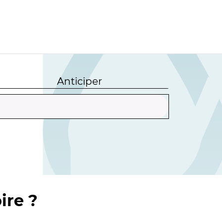
Anticiper
ire ?