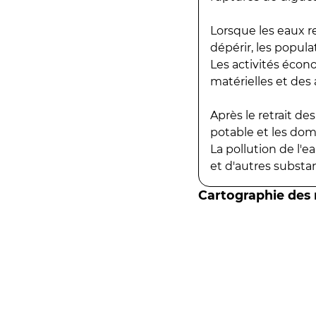
Lorsque les eaux r
dépérir, les popula
Les activités écon
matérielles et des a
Après le retrait d
potable et les do
La pollution de l'
et d'autres substanc
Cartographie des