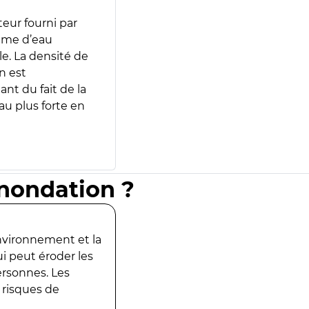
teur fourni par
lume d’eau
e. La densité de
n est
ant du fait de la
u plus forte en
inondation ?
environnement et la
ui peut éroder les
ersonnes. Les
 risques de