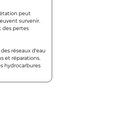
gétation peut
peuvent survenir.
t des pertes
 des réseaux d'eau
 et réparations.
es hydrocarbures