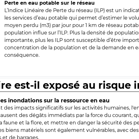
Perte en eau potable sur le réseau
L’Indice Linéaire de Perte du réseau (ILP) est un indica
les services d’eau potable qui permet d’estimer le vo
moyen perdu (m3) par jour pour 1 km de réseau potabl
population influe sur l’ILP. Plus la densité de populatio
importante, plus les ILP sont susceptible d’être import
concentration de la population et de la demande en ea
conséquence.
ire est-il exposé au risque 
s inondations sur la ressource en eau
 des impacts significatifs sur les activités humaines, l'
 causent des dégâts immédiats par la force du courant, q
 faune et la flore, et mettre en danger la sécurité des p
 les biens matériels sont également vulnérables, avec des
 et de barrages.