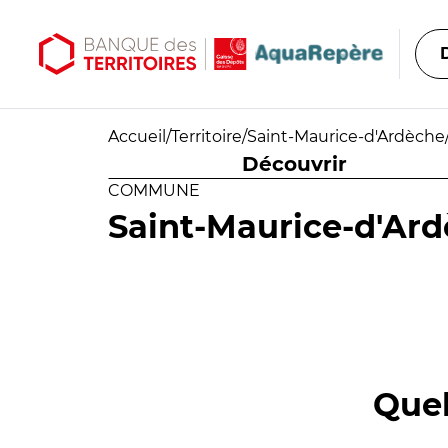
Aller au contenu principal
Aller au menu principal
Accueil
/
Territoire
/
Saint-Maurice-d'Ardèche
Découvrir
COMMUNE
Saint-Maurice-d'Ar
Quel