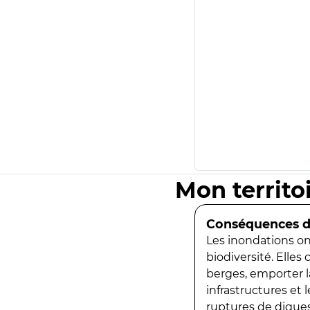
Mon territo
Conséquences de
Les inondations ont
biodiversité. Elles
berges, emporter la
infrastructures et
ruptures de digues