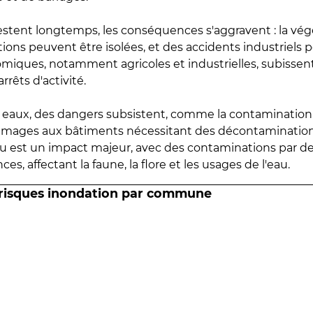
estent longtemps, les conséquences s'aggravent : la vé
tions peuvent être isolées, et des accidents industriels 
omiques, notamment agricoles et industrielles, subissen
rrêts d'activité.
es eaux, des dangers subsistent, comme la contamination
mmages aux bâtiments nécessitant des décontaminations
eau est un impact majeur, avec des contaminations par d
es, affectant la faune, la flore et les usages de l'eau.
 risques inondation par commune